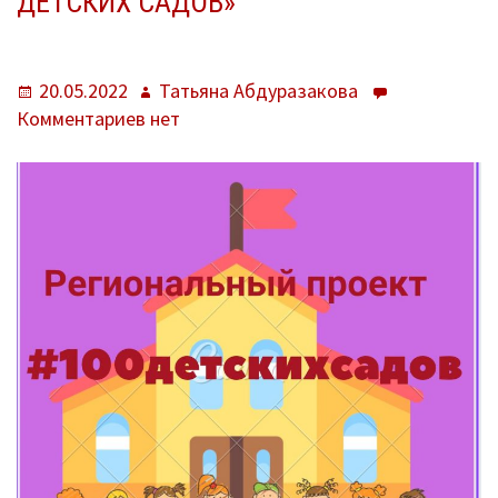
ДЕТСКИХ САДОВ»
ремонта
школ.
Опубликовано
Автор
20.05.2022
Татьяна Абдуразакова
к
Комментариев
нет
записи
Региональный
проект
«100
детских
садов»