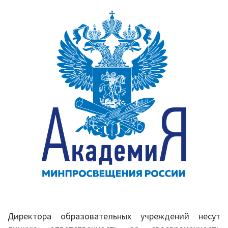
школ
в
Кизилюрте
напомнили
об
ответствен
за
капремонт
Директора образовательных учреждений несут