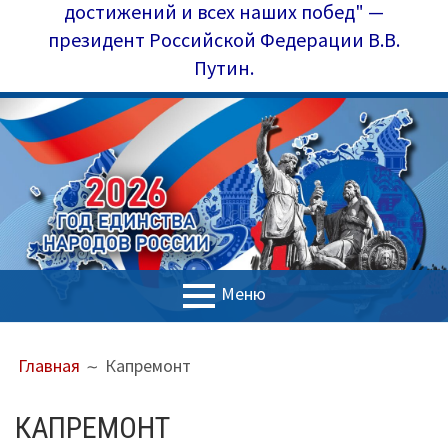
достижений и всех наших побед" —
президент Российской Федерации В.В.
Путин.
Меню
ОСНОВНОЕ
ПУТЬ
Главная
Главная
Капремонт
МЕНЮ
НА
Управление образования
САЙТЕ
КАПРЕМОНТ
(ХЛЕБНЫЕ
Наш коллектив