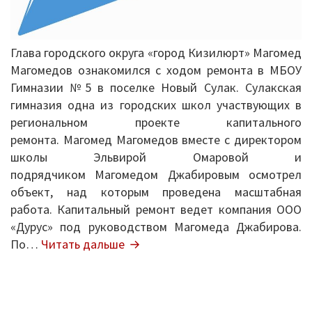
Независимая оценка качества
Механизмы управления качеством
Глава городского округа «город Кизилюрт» Магомед
образования
Магомедов ознакомился с ходом ремонта в МБОУ
Гимназии №5 в поселке Новый Сулак. Сулакская
2020/2021 учебный год
гимназия одна из городских школ участвующих в
2021/2022 учебный год
региональном проекте капитального
ремонта. Магомед Магомедов вместе с директором
Аналитическая справка
школы Эльвирой Омаровой и
подрядчиком Магомедом Джабировым осмотрел
Летний лагерь
объект, над которым проведена масштабная
работа. Капитальный ремонт ведет компания ООО
Снижение документационной нагрузки
«Дурус» под руководством Магомеда Джабирова.
Глава
По…
Читать дальше
Управление и надзор в сфере
Кизилюрта
образования
оценил
ремонт
Библиотека