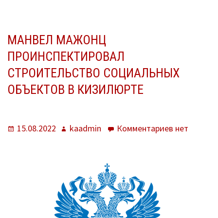
Кизилюрта
успешно
завершен
капитальный
МАНВЕЛ МАЖОНЦ
ремонт.
ПРОИНСПЕКТИРОВАЛ
СТРОИТЕЛЬСТВО СОЦИАЛЬНЫХ
ОБЪЕКТОВ В КИЗИЛЮРТЕ
Опубликовано
Автор
к
15.08.2022
kaadmin
Комментариев
нет
записи
Манвел
Мажонц
проинспект
строительс
социальных
объектов