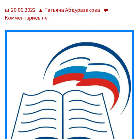
Опубликовано
Автор
20.06.2022
Татьяна Абдуразакова
к
Комментариев
нет
записи
Модернизация
образования
в
Кизилюрте
началась
с
капитального
ремонта
школ.