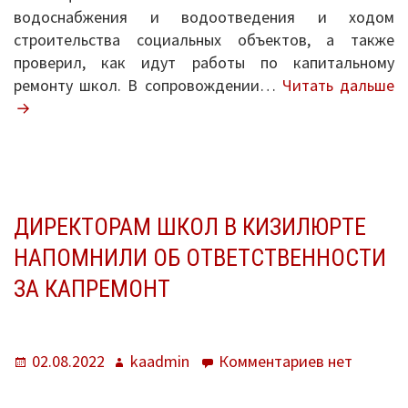
водоснабжения и водоотведения и ходом
строительства социальных объектов, а также
проверил, как идут работы по капитальному
М
ремонту школ. В сопровождении…
Читать дальше
М
п
с
с
о
в
ДИРЕКТОРАМ ШКОЛ В КИЗИЛЮРТЕ
К
НАПОМНИЛИ ОБ ОТВЕТСТВЕННОСТИ
ЗА КАПРЕМОНТ
Опубликовано
Автор
к
02.08.2022
kaadmin
Комментариев
нет
записи
Директора