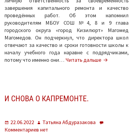
личную ответственность за своевременность
завершения капитального ремонта и качество
проведённых работ. Об этом напомнил
руководителям МБОУ СОШ №4, 8 и 9 глава
городского округа «город Кизилюрт» Магомед
Магомедов. Он подчеркнул, что директора школ
отвечают за качество и сроки готовности школы к
началу учебного года наравне с подрядчиками,
Директорам
потому что именно они…
Читать дальше
школ
в
Кизилюрте
напомнили
об
И СНОВА О КАПРЕМОНТЕ.
ответственн
за
капремонт
Опубликовано
Автор
22.06.2022
Татьяна Абдуразакова
к
Комментариев
нет