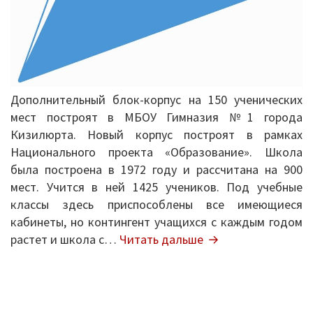
корпус
Дошкольное образование
Перечень информационных систем
Всероссийская олимпиада школьников
Дополнительный блок-корпус на 150 ученических
Деятельность
мест построят в МБОУ Гимназия №1 города
Кизилюрта. Новый корпус построят в рамках
Школа Минпроса России
Национального проекта «Образование». Школа
была построена в 1972 году и рассчитана на 900
Школьное питание
мест. Учится в ней 1425 учеников. Под учебные
классы здесь приспособлены все имеющиеся
Комплексная безопасность
кабинеты, но контингент учащихся с каждым годом
В
растет и школа с…
Читать дальше
Противодействие терроризму и
МБОУ
экстремизму
Гимназия
№1
Безопасность дорожного движения
города