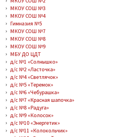
МКОУ СОШ №2
МКОУ СОШ №3
МКОУ СОШ №4
Гимназия №5
МКОУ СОШ №7
МКОУ СОШ №8
МКОУ СОШ №9
МБУ ДО ЦДТ
д/с №1 «Солнышко»
д/с №2 «Ласточка»
д/с №4 «Светлячок»
д/с №5 «Теремок»
д/с №6 «Чебурашка»
д/с №7 «Красная шапочка»
д/с №8 «Радуга»
д/с №9 «Колосок»
д/с №10 «Энергетик»
д/с №11 «Колокольчик»