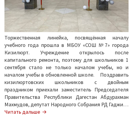
Информационные письма
капитально
ремонта
Письма 2021-2023
Письма 2019-2020
Торжественная линейка, посвящённая началу
Письма 2018-2019
учебного года прошла в МБОУ «СОШ №7» города
Кизилюрт. Учреждение открылось после
Архив писем
капитального ремонта, поэтому для школьников 1
сентября стало не только началом учебы, но и
План работы
началом учебы в обновленной школе. Поздравить
кизилюртовских школьников с двойным
Прием иностранных граждан
праздником приехали заместитель Председателя
ГИА 2026
Правительства Республики Дагестан Абдурахман
Махмудов, депутат Народного Собрания РД Гаджи…
Конфликтная комиссия
Открытие
Читать дальше
МБОУ
ЕГЭ/ОГЭ
«СОШ