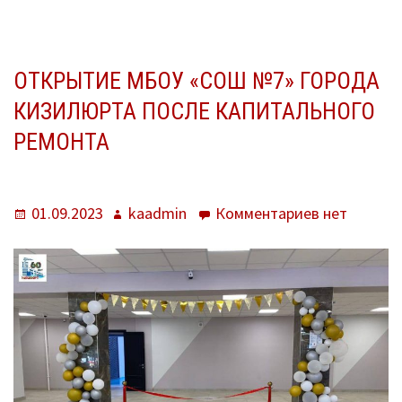
КРОШКИ)
О нас
Система образования
ОТКРЫТИЕ МБОУ «СОШ №7» ГОРОДА
КИЗИЛЮРТА ПОСЛЕ КАПИТАЛЬНОГО
Контроль исполнения
РЕМОНТА
Методистам
Документы
Опубликовано
Автор
к
01.09.2023
kaadmin
Комментариев
нет
записи
Постановления
Открытие
Распоряжения
МБОУ
«СОШ
Приказы
№7»
города
Архив приказов
Кизилюрта
после