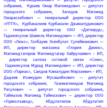
собрания, Кураев Омар Магомедович — депутат
Повышение качества образования
городского собрания, Загидов Магомед
Омарасхабович — генеральный директор ООО
I. Результаты обучения школьников
«УПТК», Курбаналиев Курбанали Джамалудинович
— генеральный директор ОАО «Дагнеруд»,
II. Практико-ориентированность
Гаджиясулов Шамиль Магомедович — ИП, директор
школьного образования
ООО «Люкс», Галбауев Эсенбулат Сулейманович —
III. Управление системой общего
ИП, директор магазина «Глория Джинс»,
образования
Магомедтагиров Магомедтагир Хайрулаевич – ИП,
директор салона сотовой связи «Сони»,
IV. Развитие функциональной
Гаджиясулов Мурад Магомедович — ИП, директор
грамотности
ООО «Парнас», Саидов Камалудин Мирзаевич – ИП,
Дадаев Изамудин Мусашейхович — депутат
V. Ориентация воспитательной работы
городского собрания, Газимагомедов Магомед
Расулович — депутат городского собрания,
ПМПК
Таймазов Магомед Таймазович — директор ООО
«Гормолзавод», Абдулатипов Абдулатип
Независимая оценка качества