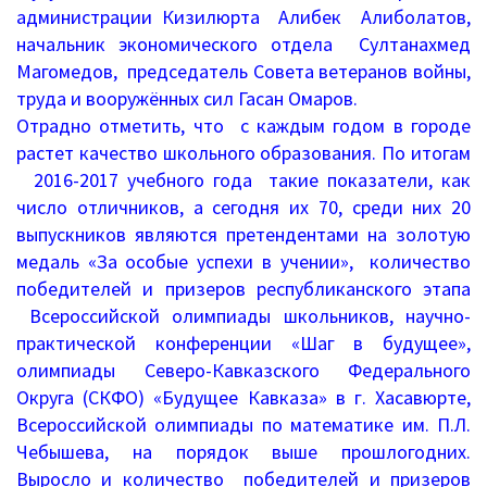
администрации Кизилюрта Алибек Алиболатов,
Письма 2021-2023
начальник экономического отдела Султанахмед
Магомедов, председатель Совета ветеранов войны,
Письма 2019-2020
труда и вооружённых сил Гасан Омаров.
Письма 2018-2019
Отрадно отметить, что с каждым годом в городе
растет качество школьного образования. По итогам
Архив писем
2016-2017 учебного года такие показатели, как
число отличников, а сегодня их 70, среди них 20
План работы
выпускников являются претендентами на золотую
медаль «За особые успехи в учении», количество
Прием иностранных граждан
победителей и призеров республиканского этапа
Всероссийской олимпиады школьников, научно-
ГИА 2026
практической конференции «Шаг в будущее»,
олимпиады Северо-Кавказского Федерального
Конфликтная комиссия
Округа (СКФО) «Будущее Кавказа» в г. Хасавюрте,
ЕГЭ/ОГЭ
Всероссийской олимпиады по математике им. П.Л.
Чебышева, на порядок выше прошлогодних.
Документы о ЕГЭ
Выросло и количество победителей и призеров