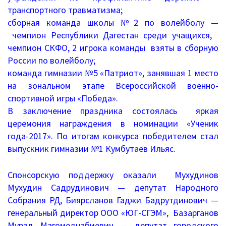
транспортного травматизма;
Перечень информационных систем
сборная команда школы №2 по волейболу —
чемпион Республики Дагестан среди учащихся,
Всероссийская олимпиада школьников
чемпион СКФО, 2 игрока команды взяты в сборную
России по волейболу;
Деятельность
команда гимназии №5 «Патриот», занявшая 1 место
на зональном этапе Всероссийской военно-
Школа Минпроса России
спортивной игры «Победа».
В заключение праздника состоялась яркая
Школьное питание
церемония награждения в номинации «Ученик
года-2017». По итогам конкурса победителем стал
Комплексная безопасность
выпускник гимназии №1 Кумбутаев Ильяс.
Противодействие терроризму и
экстремизму
Спонсорскую поддержку оказали Мухудинов
Мухудин Садрудинович — депутат Народного
Безопасность дорожного движения
Собрания РД, Биярсланов Гаджи Бадрутдинович —
генеральный директор ООО «ЮГ-СГЭМ», Базарганов
Противодействие коррупции
Мурад Магомеднабиевич — депутат городского