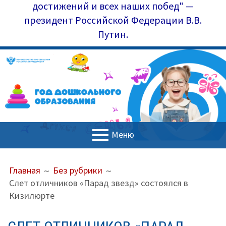
достижений и всех наших побед" —
президент Российской Федерации В.В.
Путин.
Меню
ОСНОВНОЕ
ПУТЬ
Главная
Главная
Без рубрики
МЕНЮ
НА
Слет отличников «Парад звезд» состоялся в
Управление образования
САЙТЕ
Кизилюрте
(ХЛЕБНЫЕ
Наш коллектив
КРОШКИ)