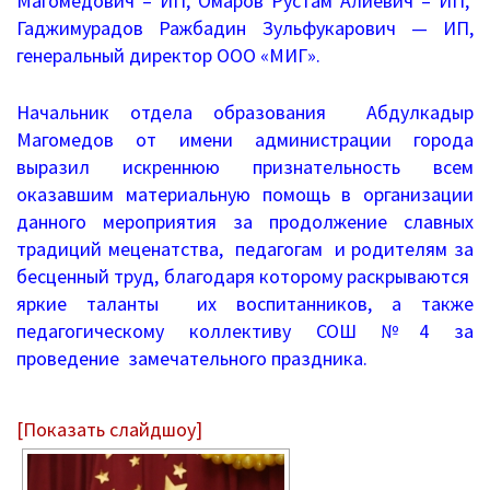
Магомедович – ИП, Омаров Рустам Алиевич – ИП,
Гаджимурадов Ражбадин Зульфукарович — ИП,
Механизмы управления качеством
генеральный директор ООО «МИГ».
образования
2020/2021 учебный год
Начальник отдела образования Абдулкадыр
Магомедов от имени администрации города
2021/2022 учебный год
выразил искреннюю признательность всем
оказавшим материальную помощь в организации
Аналитическая справка
данного мероприятия за продолжение славных
традиций меценатства, педагогам и родителям за
Летний лагерь
бесценный труд, благодаря которому раскрываются
яркие таланты их воспитанников, а также
Снижение документационной нагрузки
педагогическому коллективу СОШ №4 за
проведение замечательного праздника.
Управление и надзор в сфере
образования
[Показать слайдшоу]
Библиотека
Каталог художественной литературы