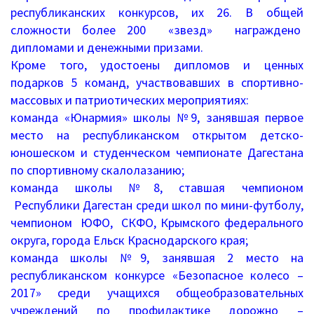
республиканских конкурсов, их 26. В общей
Информация о ЕГЭ
сложности более 200 «звезд» награждено
дипломами и денежными призами.
Расписание ГИА
Кроме того, удостоены дипломов и ценных
подарков 5 команд, участвовавших в спортивно-
Медалисты
массовых и патриотических мероприятиях:
команда «Юнармия» школы №9, занявшая первое
Образование
место на республиканском открытом детско-
РИС ЭОД
юношеском и студенческом чемпионате Дагестана
по спортивному скалолазанию;
Программа развития
команда школы №8, ставшая чемпионом
Республики Дагестан среди школ по мини-футболу,
Августовские доклады
чемпионом ЮФО, СКФО, Крымского федерального
округа, города Ельск Краснодарского края;
Психолого-педагогический класс
команда школы №9, занявшая 2 место на
республиканском конкурсе «Безопасное колесо –
Дистанционное образование
2017» среди учащихся общеобразовательных
учреждений по профилактике дорожно –
Дошкольное образование