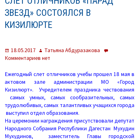
СЛЕТ ОТЛИЧНИКОВ «ПАРАД
О нас
ЗВЕЗД» СОСТОЯЛСЯ В
Система образования
КИЗИЛЮРТЕ
Контроль исполнения
Методистам
Опубликовано
Автор
18.05.2017
Татьяна Абдуразакова
к
Комментариев
нет
Документы
записи
Слет
Постановления
Ежегодный слет отличников учебы прошел 18 мая в
отличников
актовом зале администрации МО «Город
Распоряжения
«Парад
Кизилюрт». Учредителем праздника чествования
звезд»
самых умных, самых сообразительных, самых
Приказы
состоялся
трудолюбивых, самых талантливых учащихся города
в
выступил отдел образования.
Архив приказов
Кизилюрте
На церемонии награждения присутствовали депутат
Народного Собрания Республики Дагестан Мухудин
Информационные письма
Мухудинов, заместитель Главы городской