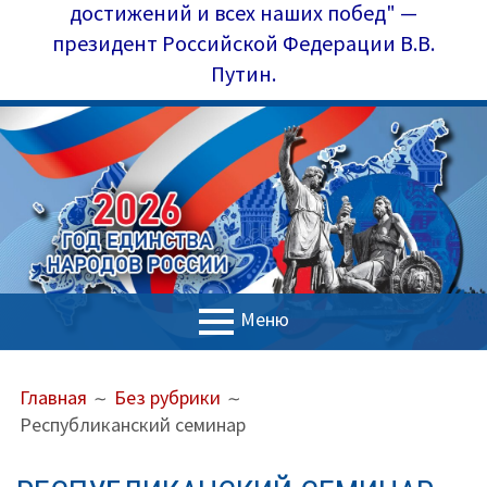
достижений и всех наших побед" —
президент Российской Федерации В.В.
Путин.
Меню
ОСНОВНОЕ
ПУТЬ
Главная
Главная
Без рубрики
МЕНЮ
НА
Республиканский семинар
Управление образования
САЙТЕ
(ХЛЕБНЫЕ
Наш коллектив