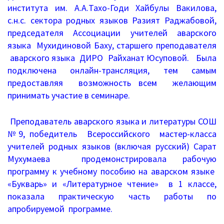
Информационные письма
института им. А.А.Тахо-Годи Хайбулы Вакилова,
с.н.с. сектора родных языков Разият Раджабовой,
Письма 2021-2023
председателя Ассоциации учителей аварского
языка Мухидиновой Баху, старшего преподавателя
Письма 2019-2020
аварского языка ДИРО Райханат Юсуповой. Была
Письма 2018-2019
подключена онлайн-трансляция, тем самым
предоставляя возможность всем желающим
Архив писем
принимать участие в семинаре.
План работы
Преподаватель аварского языка и литературы СОШ
№9, победитель Всероссийского мастер-класса
Прием иностранных граждан
учителей родных языков (включая русский) Сарат
Мухумаева продемонстрировала рабочую
ГИА 2026
программу к учебному пособию на аварском языке
«Букварь» и «Литературное чтение» в 1 классе,
Конфликтная комиссия
показала практическую часть работы по
ЕГЭ/ОГЭ
апробируемой программе.