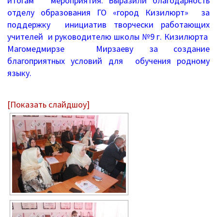
итогам мероприятия. Выразили благодарность
отделу образования ГО «город Кизилюрт» за
Дошкольное образование
поддержку инициатив творчески работающих
Перечень информационных систем
учителей и руководителю школы №9 г. Кизилюрта
Магомедмирзе Мирзаеву за создание
Всероссийская олимпиада школьников
благоприятных условий для обучения родному
языку.
Деятельность
Школа Минпроса России
[Показать слайдшоу]
Школьное питание
Комплексная безопасность
Противодействие терроризму и
экстремизму
Безопасность дорожного движения