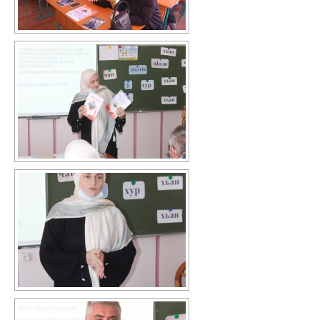
Независимая оценка качества
Механизмы управления качеством
образования
2020/2021 учебный год
2021/2022 учебный год
Аналитическая справка
Летний лагерь
Снижение документационной нагрузки
Управление и надзор в сфере
образования
Библиотека