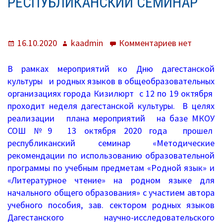
РЕСПУБЛИКАНСКИЙ СЕМИНАР
КРОШКИ)
О нас
Система образования
Опубликовано
Автор
к
16.10.2020
kaadmin
Комментариев
нет
записи
Контроль исполнения
Республика
В рамках мероприятий ко Дню дагестанской
семинар
культуры и родных языков в общеобразовательных
Методистам
организациях города Кизилюрт с 12 по 19 октября
проходит неделя дагестанской культуры. В целях
Документы
реализации плана мероприятий на базе МКОУ
СОШ №9 13 октября 2020 года прошел
Постановления
республиканский семинар «Методические
Распоряжения
рекомендации по использованию образовательной
программы по учебным предметам «Родной язык» и
Приказы
«Литературное чтение» на родном языке для
начального общего образования» с участием автора
Архив приказов
учебного пособия, зав. сектором родных языков
Дагестанского научно-исследовательского