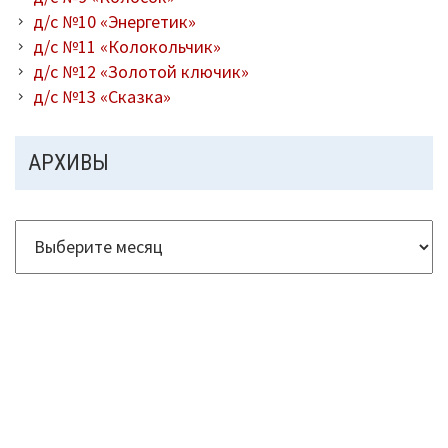
д/с №10 «Энергетик»
д/с №11 «Колокольчик»
д/с №12 «Золотой ключик»
д/с №13 «Сказка»
АРХИВЫ
Архивы