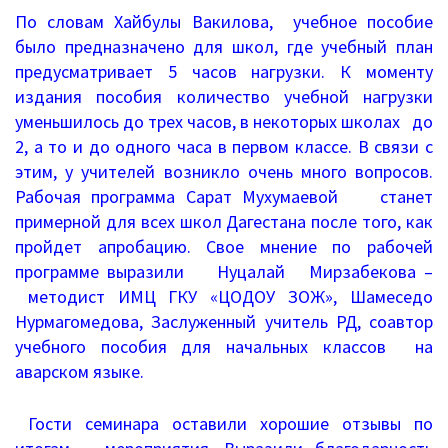
Документы о ЕГЭ
По словам Хайбулы Вакилова, учебное пособие
было предназначено для школ, где учебный план
Информация о ЕГЭ
предусматривает 5 часов нагрузки. К моменту
издания пособия количество учебной нагрузки
Расписание ГИА
уменьшилось до трех часов, в некоторых школах до
2, а то и до одного часа в первом классе. В связи с
Медалисты
этим, у учителей возникло очень много вопросов.
Рабочая программа Сарат Мухумаевой станет
Образование
примерной для всех школ Дагестана после того, как
РИС ЭОД
пройдет апробацию. Свое мнение по рабочей
программе выразили Нуцалай Мирзабекова –
Программа развития
методист ИМЦ ГКУ «ЦОДОУ ЗОЖ», Шамеседо
Нурмагомедова, Заслуженный учитель РД, соавтор
Августовские доклады
учебного пособия для начальных классов на
аварском языке.
Психолого-педагогический класс
Гости семинара оставили хорошие отзывы по
Дистанционное образование