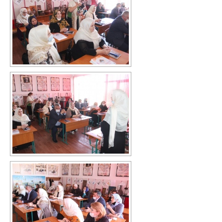
Противодействие коррупции
Повышение качества образования
I. Результаты обучения школьников
II. Практико-ориентированность
школьного образования
III. Управление системой общего
образования
IV. Развитие функциональной
грамотности
V. Ориентация воспитательной работы
ПМПК