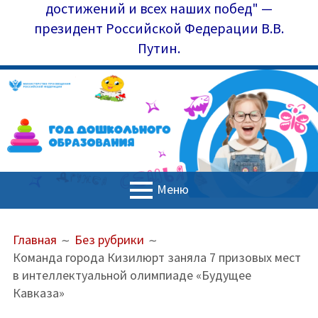
достижений и всех наших побед" —
президент Российской Федерации В.В.
Путин.
Меню
ОСНОВНОЕ
ПУТЬ
Главная
Главная
Без рубрики
МЕНЮ
НА
Команда города Кизилюрт заняла 7 призовых мест
Управление образования
САЙТЕ
в интеллектуальной олимпиаде «Будущее
(ХЛЕБНЫЕ
Наш коллектив
Кавказа»
КРОШКИ)