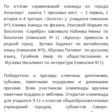
По итогам соревнований команда из города
Информация о ЕГЭ
Кизилюрт заняла 7 призовых мест — 2 первых, 1
второе и 4 третьих. «Золото» у учащихся гимназии
Расписание ГИА
№5 Алиева Ахмеда по физике, Улисовой Марьям по
Медалисты
биологии. «Серебро» завоевала Набиева Амина по
биологии (гимназия №1). «Бронзу» привезли в
Образование
родной город Эртова Хадижат по английскому
языку (гимназия №5), Абухова Патимат по русскому
РИС ЭОД
языку, Гусейнов Амир по обществознанию и
Мусаева Умсалимат по литературе (гимназия № 1).
Программа развития
Победители и призёры отмечены дипломами,
Августовские доклады
кубками, памятными подарками и денежными
призами. Всем участникам олимпиады вручены
Психолого-педагогический класс
памятные подарки и эмблемы. Открытая олимпиада
Дистанционное образование
для учащихся 9-11-х классов общеобразовательных
учреждений городов, субъектов Северо-
Дошкольное образование