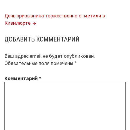
ПО
Повышение качества образования
День призывника торжественно отметили в
ЗАПИСЯМ
Кизилюрте
I. Результаты обучения школьников
II. Практико-ориентированность
ДОБАВИТЬ КОММЕНТАРИЙ
школьного образования
Ваш адрес email не будет опубликован.
III. Управление системой общего
Обязательные поля помечены
*
образования
IV. Развитие функциональной
Комментарий
*
грамотности
V. Ориентация воспитательной работы
ПМПК
Независимая оценка качества