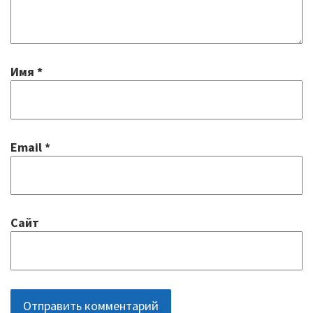
Механизмы управления качеством
образования
2020/2021 учебный год
Имя
*
2021/2022 учебный год
Аналитическая справка
Email
*
Летний лагерь
Снижение документационной нагрузки
Сайт
Управление и надзор в сфере
образования
Библиотека
Каталог художественной литературы