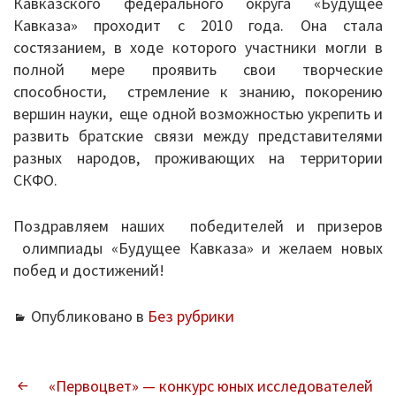
Кавказского федерального округа «Будущее
Кавказа» проходит с 2010 года. Она стала
Перечень информационных систем
состязанием, в ходе которого участники могли в
полной мере проявить свои творческие
Всероссийская олимпиада школьников
способности, стремление к знанию, покорению
вершин науки, еще одной возможностью укрепить и
Деятельность
развить братские связи между представителями
разных народов, проживающих на территории
Школа Минпроса России
СКФО.
Школьное питание
Поздравляем наших победителей и призеров
Комплексная безопасность
олимпиады «Будущее Кавказа» и желаем новых
побед и достижений!
Противодействие терроризму и
экстремизму
Опубликовано в
Без рубрики
Безопасность дорожного движения
НАВИГАЦИЯ
«Первоцвет» — конкурс юных исследователей
Противодействие коррупции