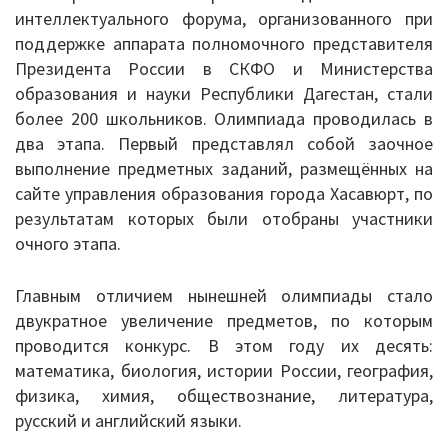
призовых
интеллектуального форума, организованного при
Письма 2021-2023
мест
поддержке аппарата полномочного представителя
Письма 2019-2020
в
Президента России в СКФО и Министерства
интеллектуальной
образования и науки Республики Дагестан, стали
Письма 2018-2019
олимпиаде
более 200 школьников. Олимпиада проводилась в
«Будущее
два этапа. Первый представлял собой заочное
Архив писем
Кавказа»
выполнение предметных заданий, размещённых на
сайте управления образования города Хасавюрт, по
План работы
результатам которых были отобраны участники
очного этапа.
Прием иностранных граждан
Главным отличием нынешней олимпиады стало
ГИА 2026
двукратное увеличение предметов, по которым
Конфликтная комиссия
проводится конкурс. В этом году их десять:
математика, биология, истории России, география,
ЕГЭ/ОГЭ
физика, химия, обществознание, литература,
русский и английский языки.
Документы о ЕГЭ