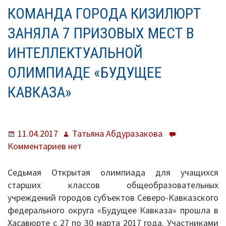
О нас
КОМАНДА ГОРОДА КИЗИЛЮРТ
Система образования
ЗАНЯЛА 7 ПРИЗОВЫХ МЕСТ В
ИНТЕЛЛЕКТУАЛЬНОЙ
Контроль исполнения
ОЛИМПИАДЕ «БУДУЩЕЕ
Методистам
КАВКАЗА»
Документы
Постановления
Опубликовано
Автор
11.04.2017
Татьяна Абдуразакова
Распоряжения
к
Комментариев
нет
записи
Приказы
Команда
Седьмая Открытая олимпиада для учащихся
города
старших классов общеобразовательных
Архив приказов
Кизилюрт
учреждений городов субъектов Северо-Кавказского
заняла
федерального округа «Будущее Кавказа» прошла в
Информационные письма
7
Хасавюрте с 27 по 30 марта 2017 года. Участниками