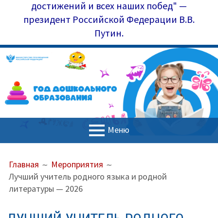
достижений и всех наших побед" —
президент Российской Федерации В.В.
Путин.
Меню
ОСНОВНОЕ
ПУТЬ
Главная
Главная
Мероприятия
МЕНЮ
НА
Лучший учитель родного языка и родной
Управление образования
САЙТЕ
литературы — 2026
(ХЛЕБНЫЕ
Наш коллектив
КРОШКИ)