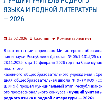
ЛУЧШИЙ УЧИТЕЛЬ РОДНОГО
О нас
ЯЗЫКА И РОДНОЙ ЛИТЕРАТУРЫ
Система образования
— 2026
Контроль исполнения
Методистам
Опубликовано
Автор
к
13.02.2026
kaadmin
Комментариев
нет
записи
Документы
Лучший
В
соответствии
с
приказом
Министерства
образова
учитель
Постановления
ния
и
науки
Республики
Дагестан
№ 05/1‑1315/25
от
родного
28.11.2025
года
12
февраля
2026
года
на
базе
муниц
Распоряжения
языка
ипального
и
казённого
общеобразовательного
учреждения
«Сре
Приказы
родной
дняя
общеобразовательная
школа
№ 9»
(МКОУ
«СО
литературы
Ш
№ 9»)
прошёл
муниципальный
этап
Республиканск
Архив приказов
—
ого
профессионального
конкурса
«Лучший
учитель
2026
родного
языка
и
родной
литературы
— 2026»
.
Информационные письма