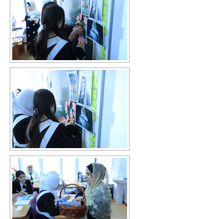
Информация о ЕГЭ
Расписание ГИА
Медалисты
Образование
РИС ЭОД
Программа развития
Августовские доклады
Психолого-педагогический класс
Дистанционное образование
Дошкольное образование