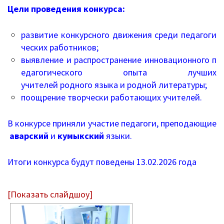
Цели
проведения
конкурса:
Письма 2021-2023
Письма 2019-2020
развитие
конкурсного
движения
среди
педагоги
ческих
работников;
Письма 2018-2019
выявление
и
распространение
инновационного
п
едагогического
опыта
лучших
Архив писем
учителей
родного
языка
и
родной
литературы;
поощрение
творчески
работающих
учителей.
План работы
В
конкурсе
приняли
участие
педагоги,
преподающие
Прием иностранных граждан
аварский
и
кумыкский
языки.
ГИА 2026
Итоги конкурса будут поведены 13.02.2026 года
Конфликтная комиссия
ЕГЭ/ОГЭ
[Показать слайдшоу]
Документы о ЕГЭ