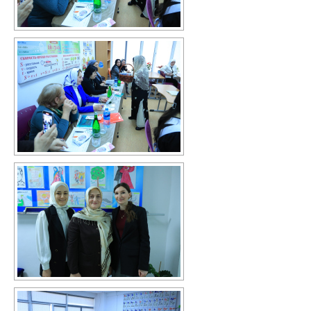
Механизмы управления качеством
образования
2020/2021 учебный год
2021/2022 учебный год
Аналитическая справка
Летний лагерь
Снижение документационной нагрузки
Управление и надзор в сфере
образования
Библиотека
Каталог художественной литературы