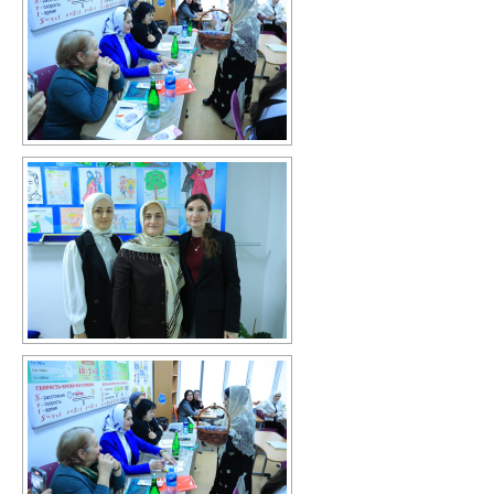
Повышение качества образования
I. Результаты обучения школьников
II. Практико-ориентированность
школьного образования
III. Управление системой общего
образования
IV. Развитие функциональной
грамотности
V. Ориентация воспитательной работы
ПМПК
Независимая оценка качества