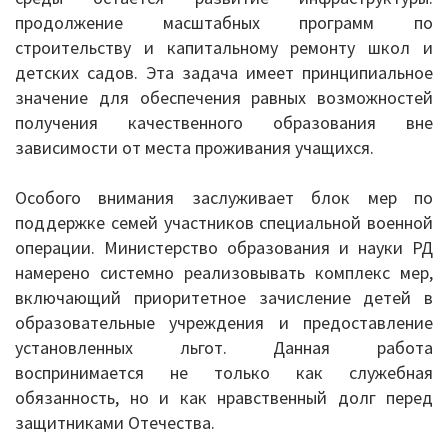
продолжение масштабных программ по
Информация о ЕГЭ
строительству и капитальному ремонту школ и
детских садов. Эта задача имеет принципиальное
Расписание ГИА
значение для обеспечения равных возможностей
получения качественного образования вне
Медалисты
зависимости от места проживания учащихся.
Образование
Особого внимания заслуживает блок мер по
РИС ЭОД
поддержке семей участников специальной военной
операции. Министерство образования и науки РД
Программа развития
намерено системно реализовывать комплекс мер,
включающий приоритетное зачисление детей в
Августовские доклады
образовательные учреждения и предоставление
установленных льгот. Данная работа
Психолого-педагогический класс
воспринимается не только как служебная
обязанность, но и как нравственный долг перед
Дистанционное образование
защитниками Отечества.
Дошкольное образование