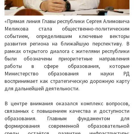
Письма 2021-2023
Письма 2019-2020
«Прямая линия Главы республики Сергея Алимовича
Меликова стала общественно‑политическим
Письма 2018-2019
событием, определившим ключевые векторы
развития региона на ближайшую перспективу. В
Архив писем
рамках открытого диалога с жителями республики
были обозначены приоритетные направления
План работы
работы в сфере образования, которые
Министерство образования и науки РД
Прием иностранных граждан
воспринимает как стратегическую дорожную карту
ГИА 2026
для дальнейшей деятельности.
Конфликтная комиссия
В центре внимания оказался комплекс вопросов,
связанных с повышением качества и доступности
ЕГЭ/ОГЭ
образования. Главным фундаментом для
формирования современной образовательной
Документы о ЕГЭ
среды остаётся развитие инфраструктуры: