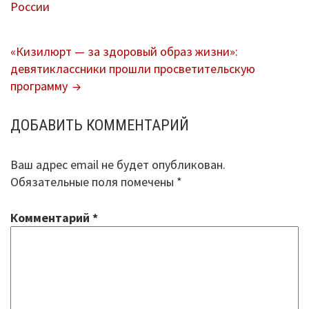
России
ПО
В помощь библиотекарю
ЗАПИСЯМ
«Кизилюрт — за здоровый образ жизни»:
Справки по проверкам
девятиклассники прошли просветительскую
программу
План мероприятий
ДОБАВИТЬ КОММЕНТАРИЙ
Методические рекомендации
ВПР-2026
Ваш адрес email не будет опубликован.
Обязательные поля помечены
*
Контакты
Комментарий
*
Для сведения