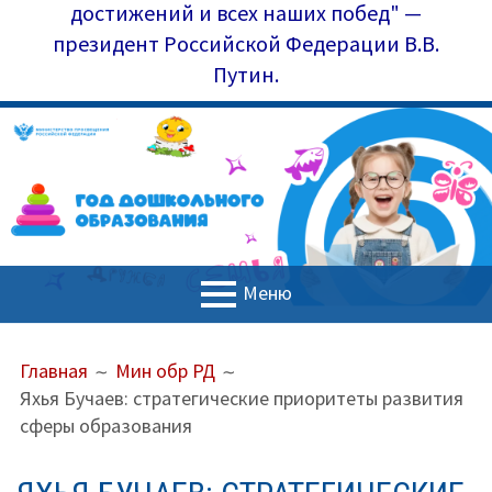
достижений и всех наших побед" —
президент Российской Федерации В.В.
Путин.
Меню
ОСНОВНОЕ
ПУТЬ
Главная
Главная
Мин обр РД
МЕНЮ
НА
Яхья Бучаев: стратегические приоритеты развития
Управление образования
САЙТЕ
сферы образования
(ХЛЕБНЫЕ
Наш коллектив
КРОШКИ)