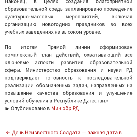
Наконец, в целях создания благоприятной
образовательной среды запланировано проведение
Механизмы управления качеством
культурно‑массовых мероприятий, включая
образования
организацию новогодних праздников во всех
2020/2021 учебный год
учебных заведениях на высоком уровне.
2021/2022 учебный год
По итогам Прямой линии сформирован
комплексный план действий, охватывающий все
Аналитическая справка
ключевые аспекты развития образовательной
сферы. Министерство образования и науки РД
Летний лагерь
подтверждает готовность к последовательной
реализации обозначенных задач, направленных на
Снижение документационной нагрузки
повышение качества образования и улучшение
условий обучения в Республике Дагестан.»
Управление и надзор в сфере
Опубликовано в
Мин обр РД
образования
Библиотека
НАВИГАЦИЯ
День Неизвестного Солдата — важная дата в
Каталог художественной литературы