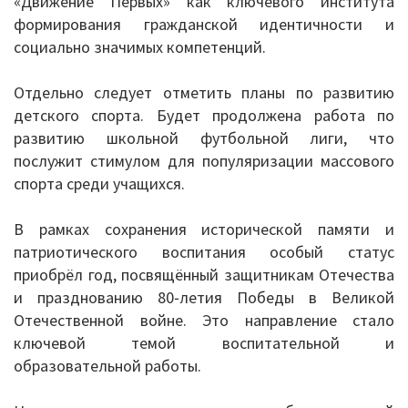
«Движение Первых» как ключевого института
формирования гражданской идентичности и
Повышение качества образования
социально значимых компетенций.
I. Результаты обучения школьников
Отдельно следует отметить планы по развитию
II. Практико-ориентированность
детского спорта. Будет продолжена работа по
школьного образования
развитию школьной футбольной лиги, что
послужит стимулом для популяризации массового
III. Управление системой общего
спорта среди учащихся.
образования
В рамках сохранения исторической памяти и
IV. Развитие функциональной
патриотического воспитания особый статус
грамотности
приобрёл год, посвящённый защитникам Отечества
и празднованию 80‑летия Победы в Великой
V. Ориентация воспитательной работы
Отечественной войне. Это направление стало
ключевой темой воспитательной и
ПМПК
образовательной работы.
Независимая оценка качества