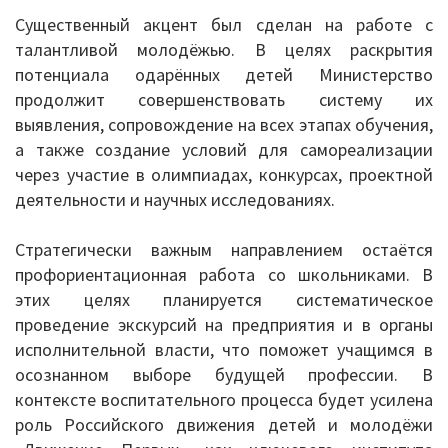
Существенный акцент был сделан на работе с
Перечень информационных систем
талантливой молодёжью. В целях раскрытия
потенциала одарённых детей Министерство
Всероссийская олимпиада школьников
продолжит совершенствовать систему их
выявления, сопровождение на всех этапах обучения,
Деятельность
а также создание условий для самореализации
через участие в олимпиадах, конкурсах, проектной
Школа Минпроса России
деятельности и научных исследованиях.
Школьное питание
Стратегически важным направлением остаётся
Комплексная безопасность
профориентационная работа со школьниками. В
этих целях планируется систематическое
Противодействие терроризму и
проведение экскурсий на предприятия и в органы
экстремизму
исполнительной власти, что поможет учащимся в
осознанном выборе будущей профессии. В
Безопасность дорожного движения
контексте воспитательного процесса будет усилена
роль Российского движения детей и молодёжи
Противодействие коррупции