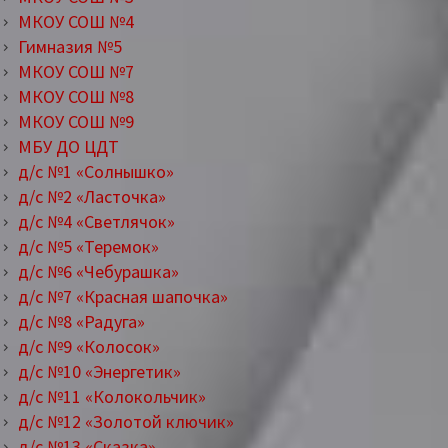
МКОУ СОШ №4
Гимназия №5
МКОУ СОШ №7
МКОУ СОШ №8
МКОУ СОШ №9
МБУ ДО ЦДТ
д/с №1 «Солнышко»
д/с №2 «Ласточка»
д/с №4 «Светлячок»
д/с №5 «Теремок»
д/с №6 «Чебурашка»
д/с №7 «Красная шапочка»
д/с №8 «Радуга»
д/с №9 «Колосок»
д/с №10 «Энергетик»
д/с №11 «Колокольчик»
д/с №12 «Золотой ключик»
д/с №13 «Сказка»