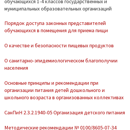
обучающихся 1-4 классов государственных и
Документы о ЕГЭ
муниципальных образовательных организаций
Информация о ЕГЭ
Порядок доступа законных представителей
обучающихся в помещения для приема пищи
Расписание ГИА
Медалисты
О качестве и безопасности пищевых продуктов
Образование
О санитарно-эпидемиологическом благополучии
населения
РИС ЭОД
Основные принципы и рекомендации при
Программа развития
организации питания детей дошкольного и
Августовские доклады
школьного возраста в организованных коллективах
Психолого-педагогический класс
СанПиН 2.3.2.1940-05 Организация детского питания
Дистанционное образование
Методические рекомендации № 0100/8605-07-34