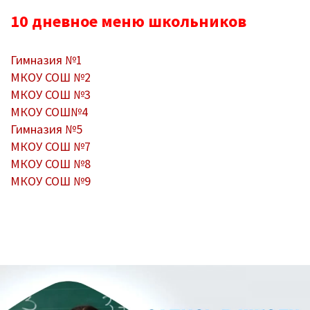
Противодействие коррупции
10 дневное меню школьников
Повышение качества образования
Гимназия №1
I. Результаты обучения школьников
МКОУ СОШ №2
МКОУ СОШ №3
II. Практико-ориентированность
МКОУ СОШ№4
школьного образования
Гимназия №5
МКОУ СОШ №7
III. Управление системой общего
МКОУ СОШ №8
образования
МКОУ СОШ №9
IV. Развитие функциональной
грамотности
V. Ориентация воспитательной работы
ОСНОВНАЯ
ПМПК
ПАНЕЛЬ