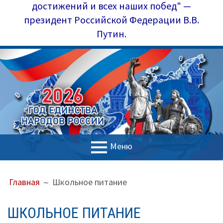
достижений и всех наших побед" —
президент Российской Федерации В.В.
Путин.
Меню
ОСНОВНОЕ
ПУТЬ
Главная
Главная
Школьное питание
МЕНЮ
НА
Управление образования
САЙТЕ
ШКОЛЬНОЕ ПИТАНИЕ
(ХЛЕБНЫЕ
Наш коллектив