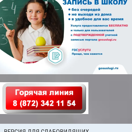
Независимая оценка качества
Механизмы управления качеством
образования
2020/2021 учебный год
2021/2022 учебный год
Аналитическая справка
Летний лагерь
Снижение документационной нагрузки
Управление и надзор в сфере
образования
Библиотека
ВЕРСИЯ ДЛЯ СЛАБОВИДЯЩИХ