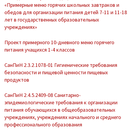
«Примерные меню горячих школьных завтраков и
Дошкольное образование
обедов для организации питания детей 7-11 и 11-18
лет в государственных образовательных
Перечень информационных систем
учреждениях»
Всероссийская олимпиада школьников
Проект примерного 10-дневного меню горячего
Деятельность
питания учащихся 1-4 классов
Школа Минпроса России
СанПиН 2.3.2.1078-01 Гигиенические требования
безопасности и пищевой ценности пищевых
Школьное питание
продуктов
Комплексная безопасность
СанПиН 2.4.5.2409-08 Санитарно-
Противодействие терроризму и
эпидемиологические требования к организации
экстремизму
питания обучающихся в общеобразовательных
учреждениях, учреждениях начального и среднего
Безопасность дорожного движения
профессионального образования