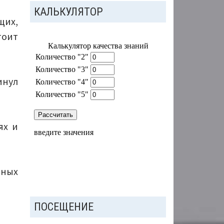
КАЛЬКУЛЯТОР
щих,
тоит
инул
ях и
нных
ПОСЕЩЕНИЕ