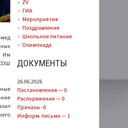
ZV
ГИА
Мероприятия
Поздравления
Школьное питание
омед
Олимпиада
ьных
. Им
ДОКУМЕНТЫ
 СОШ
26.06.2026
ьные
Постановления — 0
ание
Распоряжения — 0
азил
Приказы -0
него
Информ. письма — 1