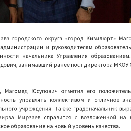
ава городского округа «город Кизилюрт» Маг
 администрации и руководителям образовател
нности начальника Управления образованием
едович, занимавший ранее пост директора МКОУ
я, Магомед Юсупович отметил его положител
бность управлять коллективом и отличное зн
льного учреждения. Также градоначальник выр
мирза Мирзаев справится с возложенной на 
кое образование на новый уровень качества.