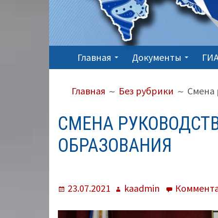
ОСНОВНОЕ
Главная
Документы
ГИА
МЕНЮ
ПУТЬ
Главная
Без рубрики
Смена 
НА
САЙТЕ
СМЕНА РУКОВОДСТ
(ХЛЕБНЫЕ
ОБРАЗОВАНИЯ
КРОШКИ)
Опубликовано
Автор
23.07.2021
kaadmin
Коммент