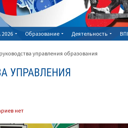
 2026
Образование
Деятельность
ВП
руководства управления образования
ВА УПРАВЛЕНИЯ
к
ариев
нет
записи
Смена