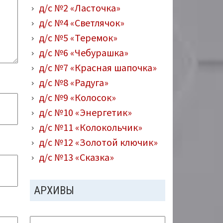
д/с №2 «Ласточка»
д/с №4 «Светлячок»
д/с №5 «Теремок»
д/с №6 «Чебурашка»
д/с №7 «Красная шапочка»
д/с №8 «Радуга»
д/с №9 «Колосок»
д/с №10 «Энергетик»
д/с №11 «Колокольчик»
д/с №12 «Золотой ключик»
д/с №13 «Сказка»
АРХИВЫ
Архивы