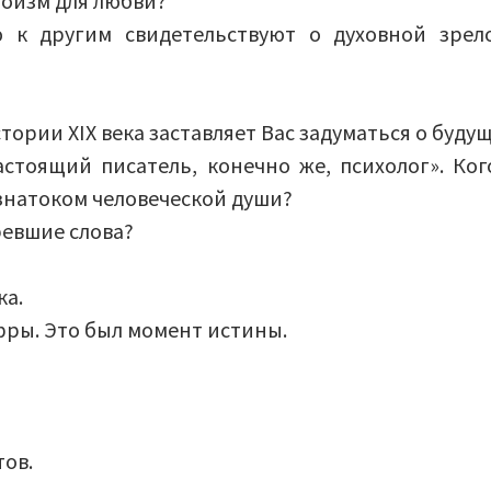
гоизм для любви?
 к другим свидетельствуют о духовной зрел
ории XIX века заставляет Вас задуматься о буду
стоящий писатель, конечно же, психолог». Ког
знатоком человеческой души?
ревшие слова?
ка.
ифры. Это был момент истины.
тов.