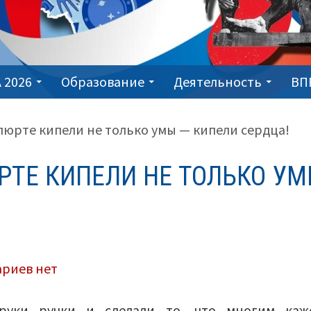
 2026
Образование
Деятельность
ВП
люрте кипели не только умы — кипели сердца!
РТЕ КИПЕЛИ НЕ ТОЛЬКО У
к
ариев
нет
записи
Сегодня
 руки ручки и сделали то, что многим каж