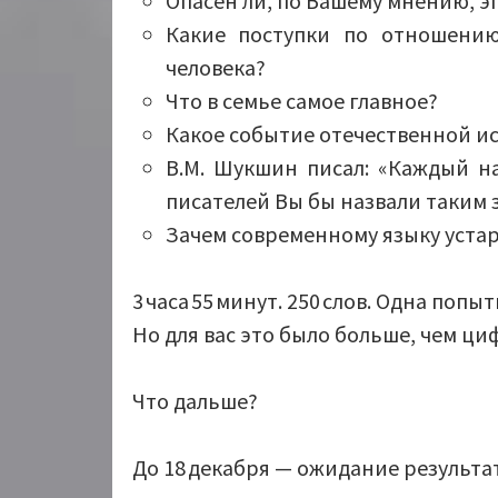
Опасен ли, по Вашему мнению, э
Какие поступки по отношению
человека?
Что в семье самое главное?
Какое событие отечественной ист
В.М. Шукшин писал: «Каждый на
писателей Вы бы назвали таким 
Зачем современному языку уста
3 часа 55 минут. 250 слов. Одна попыт
Но для вас это было больше, чем ц
Что дальше?
До 18 декабря — ожидание результа