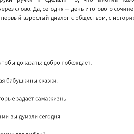
в
ерез слово. Да, сегодня — день итогового сочине
Кизилюрте
ш первый взрослый диалог с обществом, с историе
кипели
не
только
умы
—
чтобы доказать: добро побеждает.
кипели
сердца!
ая бабушкины сказки.
торые задаёт сама жизнь.
ыми вы думали сегодня: