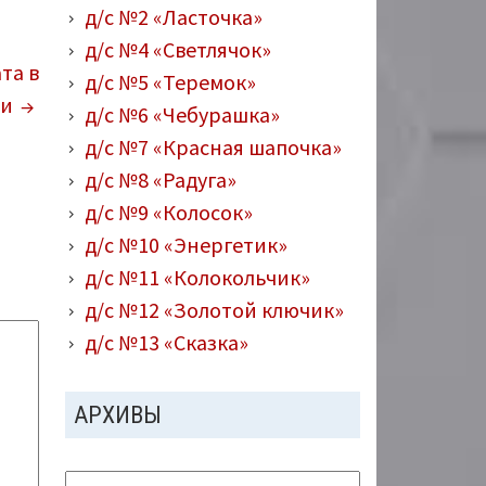
д/с №2 «Ласточка»
д/с №4 «Светлячок»
та в
д/с №5 «Теремок»
ии
д/с №6 «Чебурашка»
д/с №7 «Красная шапочка»
д/с №8 «Радуга»
д/с №9 «Колосок»
д/с №10 «Энергетик»
д/с №11 «Колокольчик»
д/с №12 «Золотой ключик»
д/с №13 «Сказка»
АРХИВЫ
Архивы