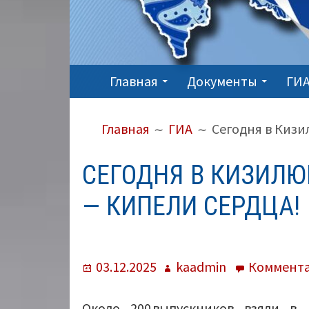
ОСНОВНОЕ
Главная
Документы
ГИА
МЕНЮ
ПУТЬ
Главная
ГИА
Сегодня в Кизи
НА
САЙТЕ
СЕГОДНЯ В КИЗИЛЮ
(ХЛЕБНЫЕ
— КИПЕЛИ СЕРДЦА!
КРОШКИ)
Опубликовано
Автор
03.12.2025
kaadmin
Коммент
Около 200 выпускников взяли в