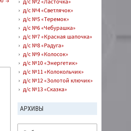
ию
д/с №2 «Ласточка»
д/с №4 «Светлячок»
д/с №5 «Теремок»
д/с №6 «Чебурашка»
д/с №7 «Красная шапочка»
д/с №8 «Радуга»
д/с №9 «Колосок»
д/с №10 «Энергетик»
д/с №11 «Колокольчик»
д/с №12 «Золотой ключик»
д/с №13 «Сказка»
АРХИВЫ
Архивы