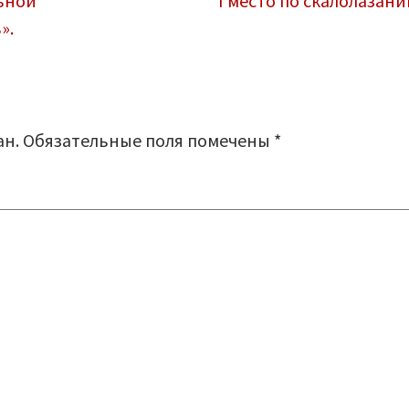
ьной
I место по скалолазан
».
ан.
Обязательные поля помечены
*