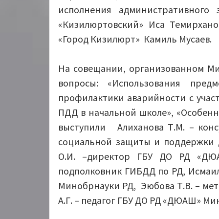
исполнения административного 
«Кизилюртовский» Иса Темирхан
«Город Кизилюрт» Камиль Мусаев.
На совещании, организованном Ми
вопросы: «Использования пред
профилактики аварийности с учас
ПДД в начальной школе», «Особенн
выступили Алиханова Т.М. – конс
социальной защиты и поддержки 
О.И. –директор ГБУ ДО РД «ДЮА
подполковник ГИБДД по РД, Исмаи
Минобрнауки РД, Эюбова Т.В. – ме
А.Г. – педагог ГБУ ДО РД «ДЮАШ» Ми