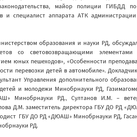
транспортного
законодательства, майор полиции ГИБДД п
травматизма»
ов и специалист аппарата АТК администраци
нистерством образования и науки РД, обсужда
метов со световозвращающими элементами
тием юных пешеходов», «Особенности преподав
ости перевозки детей в автомобиле». Докладчи
ультант Управления дополнительного образова
детей и молодежи Минобрнауки РД, Газимагом
Ш» Минобрнауки РД., Султанов И.М. – вете
лова Д.М. заместитель директора ГБУ ДО РД «Д
тодист ГБУ ДО РД «ДЮАШ» Минобрнауки РД, Гаса
нобрнауки РД.