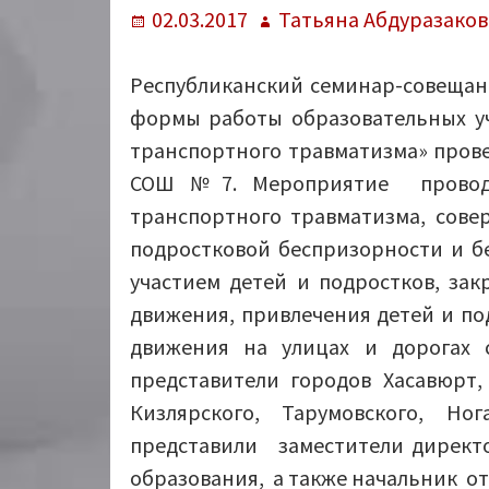
Опубликовано
Автор
02.03.2017
Татьяна Абдуразаков
Республиканский семинар-совещан
формы работы образовательных у
транспортного травматизма» прове
СОШ №7. Мероприятие проводи
транспортного травматизма, сове
подростковой беспризорности и б
участием детей и подростков, за
движения, привлечения детей и по
движения на улицах и дорогах 
представители городов Хасавюрт,
Кизлярского, Тарумовского, Но
представили заместители директо
образования, а также начальник о