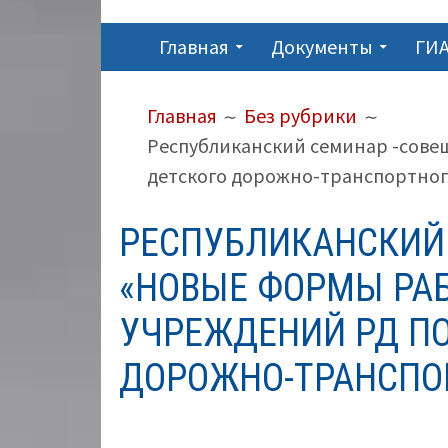
ОСНОВНОЕ
Главная
Документы
ГИА
МЕНЮ
ПУТЬ
Главная
Без рубрики
НА
Республиканский семинар -сове
САЙТЕ
детского дорожно-транспортног
(ХЛЕБНЫЕ
РЕСПУБЛИКАНСКИЙ
КРОШКИ)
«НОВЫЕ ФОРМЫ РА
УЧРЕЖДЕНИЙ РД ПО
ДОРОЖНО-ТРАНСПО