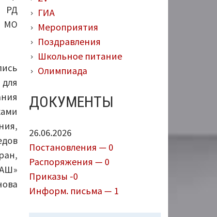
о РД
ГИА
и МО
Мероприятия
Поздравления
Школьное питание
лись
Олимпиада
 для
ания
ДОКУМЕНТЫ
ками
ния,
26.06.2026
едов
Постановления — 0
ран,
Распоряжения — 0
ЮАШ»
Приказы -0
нова
Информ. письма — 1