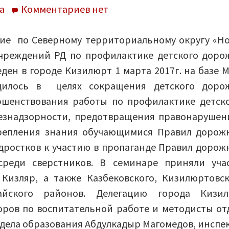
к
а
Комментариев
нет
записи
Республиканский
ие по Северному территориальному округу «Н
семинар
чреждений РД по профилактике детского доро
-совещание
ден в городе Кизилюрт 1 марта 2017г. на базе 
«Новые
лось в целях сокращения детского доро
формы
ршенствования работы по профилактике детск
работы
езнадзорности, предотвращения правонарушен
образовательных
крепления знания обучающимися Правил дорож
учреждений
дростков к участию в пропаганде Правил дорож
РД
среди сверстников. В семинаре приняли уча
по
 Кизляр, а также Казбековского, Кизилюртовск
профилактике
гайского районов. Делегацию города Кизи
детского
ров по воспитательной работе и методисты от
дорожно-
тдела образования Абдулкадыр Магомедов, инспе