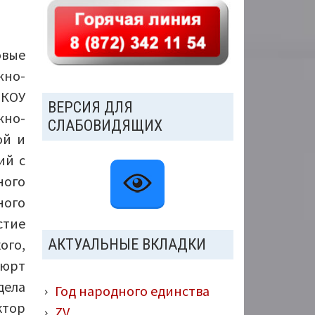
овые
жно-
МКОУ
ВЕРСИЯ ДЛЯ
жно-
СЛАБОВИДЯЩИХ
ой и
ий с
ного
ного
стие
ого,
АКТУАЛЬНЫЕ ВКЛАДКИ
люрт
дела
Год народного единства
ктор
ZV