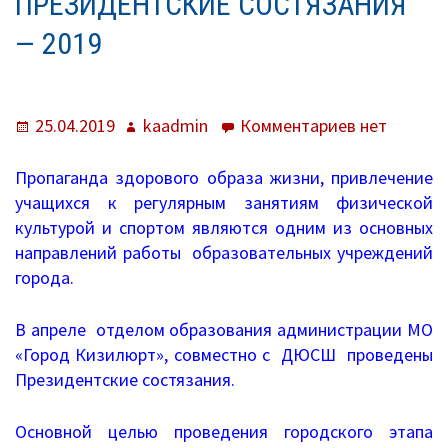
ПРЕЗИДЕНТСКИЕ СОСТЯЗАНИЯ
КРОШКИ)
О нас
— 2019
Система образования
Опубликовано
Автор
к
25.04.2019
kaadmin
Комментариев
нет
Контроль исполнения
записи
Методистам
Президент
Пропаганда здорового образа жизни, привлечение
состязания
учащихся к регулярным занятиям физической
Документы
—
культурой и спортом являются одним из основных
2019
направлений работы образовательных учреждений
Постановления
города.
Распоряжения
В апреле отделом образования администрации МО
«Город Кизилюрт», совместно с ДЮСШ проведены
Приказы
Президентские состязания.
Архив приказов
Основной целью проведения городского этапа