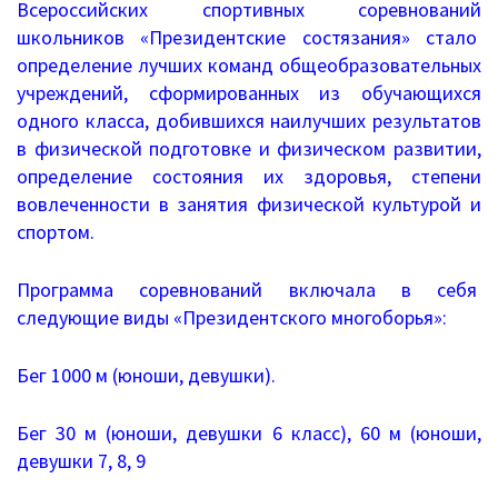
Информационные письма
Всероссийских спортивных соревнований
школьников «Президентские состязания» стало
Письма 2021-2023
определение лучших команд общеобразовательных
учреждений, сформированных из обучающихся
Письма 2019-2020
одного класса, добившихся наилучших результатов
в физической подготовке и физическом развитии,
Письма 2018-2019
определение состояния их здоровья, степени
вовлеченности в занятия физической культурой и
Архив писем
спортом.
План работы
Программа соревнований включала в себя
Прием иностранных граждан
следующие виды «Президентского многоборья»:
ГИА 2026
Бег 1000 м (юноши, девушки).
Конфликтная комиссия
Бег 30 м (юноши, девушки 6 класс), 60 м (юноши,
девушки 7, 8, 9
ЕГЭ/ОГЭ