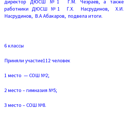
директор ДЮСШ №1 Г.М. Чеэраев, а также
Дошкольное образование
работники ДЮСШ №1 Г.Х. Насрудинов, Х.И.
Насрудинов, В.А Абакаров, подвела итоги.
Перечень информационных систем
Всероссийская олимпиада школьников
6 классы
Деятельность
Школа Минпроса России
Приняли участие112 человек
Школьное питание
1 место — СОШ №2;
Комплексная безопасность
2 место – гимназия №5;
Противодействие терроризму и
3 место – СОШ №8.
экстремизму
Безопасность дорожного движения