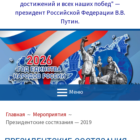
достижений и всех наших побед" —
президент Российской Федерации В.В.
Путин.
Меню
ОСНОВНОЕ
ПУТЬ
Главная
Главная
Мероприятия
МЕНЮ
НА
Президентские состязания — 2019
Управление образования
САЙТЕ
(ХЛЕБНЫЕ
Наш коллектив