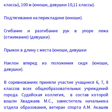
Документы о ЕГЭ
классы), 100 м (юноши, девушки 10,11 классы).
Информация о ЕГЭ
Подтягивание на перекладине (юноши).
Расписание ГИА
Сгибание и разгибание рук в упоре лежа
(отжимание) (девушки).
Медалисты
Образование
Прыжок в длину с места (юноши, девушки
РИС ЭОД
Наклон вперед из положения сидя (юноши,
девушки).
Программа развития
В соревнованиях приняли участие учащиеся 6, 7, 8
Августовские доклады
классов всех общеобразовательных учреждений
города. Судейская коллегия, в состав которой
Психолого-педагогический класс
вошли Хваджаев М.С., заместитель начальника
Дистанционное образование
отдела образования, ветеран спорта А.М. Акашев