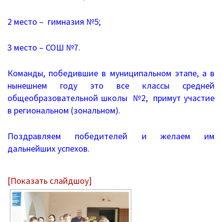
Независимая оценка качества
2 место – гимназия №5;
Механизмы управления качеством
образования
3 место – СОШ №7.
2020/2021 учебный год
Команды, победившие в муниципальном этапе, а в
нынешнем году это все классы средней
2021/2022 учебный год
общеобразовательной школы №2, примут участие
Аналитическая справка
в региональном (зональном).
Летний лагерь
Поздравляем победителей и желаем им
дальнейших успехов.
Снижение документационной нагрузки
Управление и надзор в сфере
[Показать слайдшоу]
образования
Библиотека