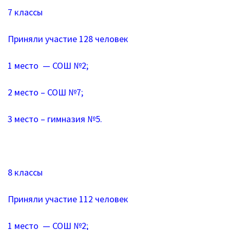
Противодействие коррупции
7 классы
Повышение качества образования
Приняли участие 128 человек
I. Результаты обучения школьников
1 место — СОШ №2;
II. Практико-ориентированность
2 место – СОШ №7;
школьного образования
III. Управление системой общего
3 место – гимназия №5.
образования
IV. Развитие функциональной
грамотности
8 классы
V. Ориентация воспитательной работы
Приняли участие 112 человек
ПМПК
1 место — СОШ №2;