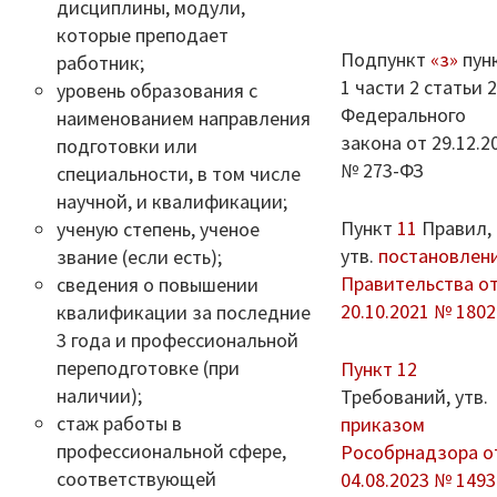
дисциплины, модули,
которые преподает
Подпункт
«з»
пун
работник;
1 части 2 статьи 
уровень образования с
Федерального
наименованием направления
закона от 29.12.2
подготовки или
№ 273-ФЗ
специальности, в том числе
научной, и квалификации;
Пункт
11
Правил,
ученую степень, ученое
утв.
постановлен
звание (если есть);
Правительства о
сведения о повышении
20.10.2021 № 1802
квалификации за последние
3 года и профессиональной
переподготовке (при
Пункт 12
наличии);
Требований, утв.
стаж работы в
приказом
профессиональной сфере,
Рособрнадзора о
соответствующей
04.08.2023 № 1493