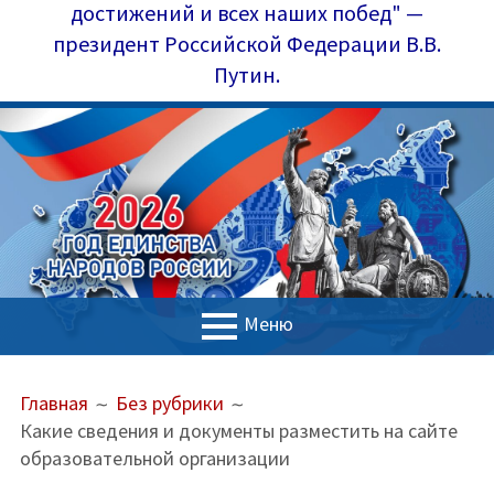
достижений и всех наших побед" —
президент Российской Федерации В.В.
Путин.
Меню
ОСНОВНОЕ
ПУТЬ
Главная
Главная
Без рубрики
МЕНЮ
НА
Какие сведения и документы разместить на сайте
Управление образования
САЙТЕ
образовательной организации
(ХЛЕБНЫЕ
Наш коллектив