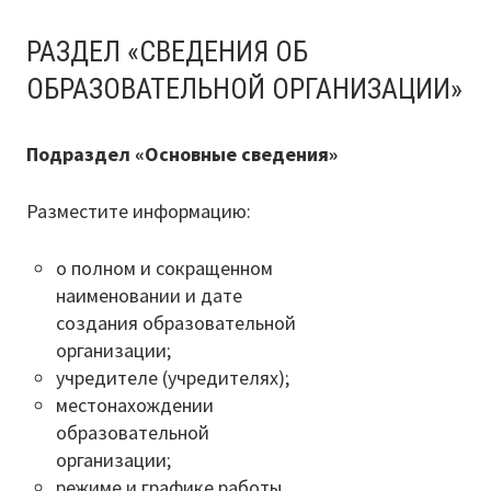
Документы о ЕГЭ
РАЗДЕЛ «СВЕДЕНИЯ ОБ
Информация о ЕГЭ
ОБРАЗОВАТЕЛЬНОЙ ОРГАНИЗАЦИИ»
Расписание ГИА
Подраздел «Основные сведения»
Медалисты
Разместите информацию:
Образование
РИС ЭОД
о полном и сокращенном
наименовании и дате
Программа развития
создания образовательной
организации;
Августовские доклады
учредителе (учредителях);
местонахождении
Психолого-педагогический класс
образовательной
организации;
Дистанционное образование
режиме и графике работы