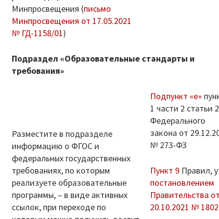
Минпросвещения (
письмо
Минпросвещения от 17.05.2021
№ ГД-1158/01
)
Подраздел «Образовательные стандарты и
требования»
Подпункт «е»
пун
1 части 2 статьи 
Федерального
закона от 29.12.2
Разместите в подразделе
№ 273-ФЗ
информацию о ФГОС и
федеральных государственных
требованиях, по которым
Пункт 9
Правил, у
реализуете образовательные
постановлением
программы, – в виде активных
Правительства о
ссылок, при переходе по
20.10.2021 № 1802