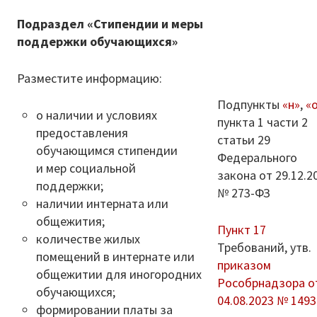
Подраздел «Стипендии и меры
поддержки обучающихся»
Разместите информацию:
Подпункты
«н»
,
«
о наличии и условиях
пункта 1 части 2
предоставления
статьи 29
обучающимся стипендии
Федерального
и мер социальной
закона от 29.12.2
поддержки;
№ 273-ФЗ
наличии интерната или
общежития;
Пункт 17
количестве жилых
Требований, утв.
помещений в интернате или
приказом
общежитии для иногородних
Рособрнадзора о
обучающихся;
04.08.2023 № 1493
формировании платы за