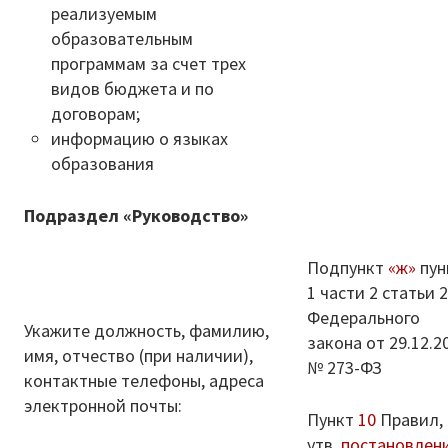
реализуемым
образовательным
программам за счет трех
видов бюджета и по
договорам;
информацию о языках
образования
Подраздел «Руководство»
Подпункт
«ж»
пун
1 части 2 статьи 
Федерального
Укажите должность, фамилию,
закона от 29.12.2
имя, отчество (при наличии),
№ 273-ФЗ
контактные телефоны, адреса
электронной почты:
Пункт
10
Правил,
утв.
постановлен