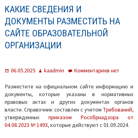
КРОШКИ)
КАКИЕ СВЕДЕНИЯ И
О нас
ДОКУМЕНТЫ РАЗМЕСТИТЬ НА
Система образования
САЙТЕ ОБРАЗОВАТЕЛЬНОЙ
Контроль исполнения
ОРГАНИЗАЦИИ
Методистам
Документы
Опубликовано
Автор
к
06.05.2025
kaadmin
Комментариев
нет
записи
Постановления
Какие
Разместите на официальном сайте информацию и
сведения и
документы, которые указаны в нормативных
Распоряжения
документы
правовых актах и других документах органов
разместить
власти. Справочник составлен с учетом
Требований
,
Приказы
на
утвержденных
приказом Рособрнадзора от
сайте
Архив приказов
04.08.2023 № 1493
, которые действуют с 01.09.2024.
образоват