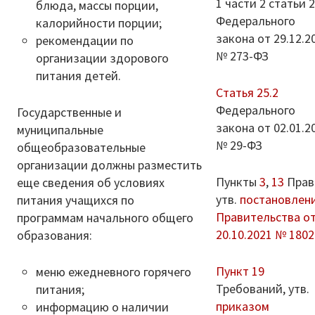
1 части 2 статьи 
блюда, массы порции,
Федерального
калорийности порции;
закона от 29.12.2
рекомендации по
№ 273-ФЗ
организации здорового
питания детей.
Статья 25.2
Федерального
Государственные и
закона от 02.01.2
муниципальные
№ 29-ФЗ
общеобразовательные
организации должны разместить
Пункты
3
,
13
Прав
еще сведения об условиях
утв.
постановлен
питания учащихся по
Правительства о
программам начального общего
20.10.2021 № 1802
образования:
Пункт 19
меню ежедневного горячего
Требований, утв.
питания;
приказом
информацию о наличии