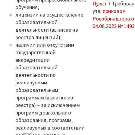
Пункт 7
Требован
Противодействие коррупции
обучения;
утв.
приказом
лицензии на осуществление
Рособрнадзора о
Повышение качества образования
образовательной
04.08.2023 № 1493
деятельности (выписке из
I. Результаты обучения школьников
реестра лицензий);
наличии или отсутствии
II. Практико-ориентированность
государственной
школьного образования
аккредитации
образовательной
III. Управление системой общего
деятельности по
образования
реализуемым
IV. Развитие функциональной
образовательным
грамотности
программам (выписке из
реестра) – за исключением
V. Ориентация воспитательной работы
программ дошкольного
образования, программ,
ПМПК
реализуемых в соответствии