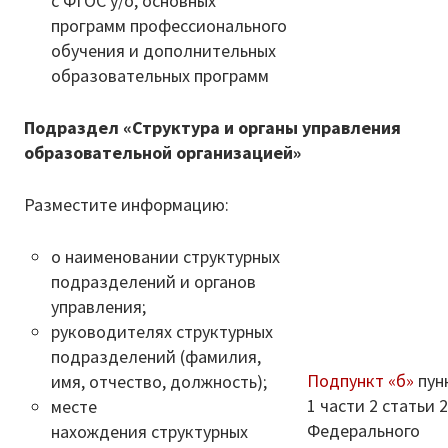
с ФГОС у/о, основных
Независимая оценка качества
программ профессионального
обучения и дополнительных
Механизмы управления качеством
образовательных программ
образования
Подраздел «Структура и органы управления
2020/2021 учебный год
образовательной организацией»
2021/2022 учебный год
Разместите информацию:
Аналитическая справка
о наименовании структурных
Летний лагерь
подразделений и органов
управления;
Снижение документационной нагрузки
руководителях структурных
подразделений (фамилия,
Управление и надзор в сфере
Подпункт «б»
пун
имя, отчество, должность);
образования
1 части 2 статьи 
месте
Библиотека
Федерального
нахождения структурных