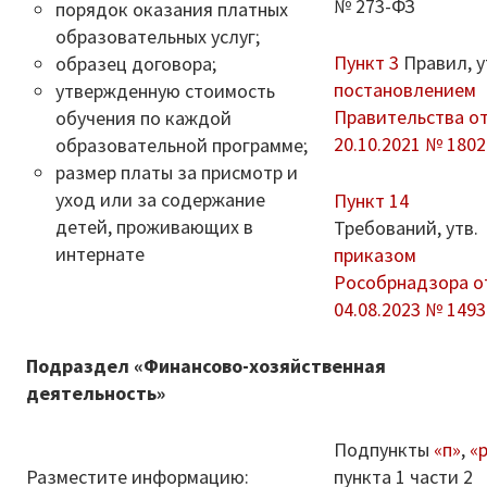
№ 273-ФЗ
порядок оказания платных
образовательных услуг;
Пункт 3
Правил, у
образец договора;
постановлением
утвержденную стоимость
Правительства о
обучения по каждой
20.10.2021 № 1802
образовательной программе;
размер платы за присмотр и
уход или за содержание
Пункт 14
детей, проживающих в
Требований, утв.
интернате
приказом
Рособрнадзора о
04.08.2023 № 1493
Подраздел «Финансово-хозяйственная
деятельность»
Подпункты
«п»
,
«
Разместите информацию:
пункта 1 части 2