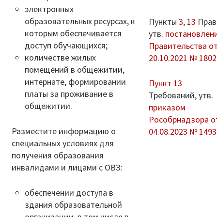
электронных
образовательных ресурсах, к
Пункты
3
,
13
Прав
которым обеспечивается
утв.
постановлен
доступ обучающихся;
Правительства о
количестве жилых
20.10.2021 № 1802
помещений в общежитии,
интернате, формировании
Пункт 13
платы за проживание в
Требований, утв.
общежитии.
приказом
Рособрнадзора о
Разместите информацию о
04.08.2023 № 1493
специальных условиях для
получения образования
инвалидами и лицами с ОВЗ:
обеспечении доступа в
здания образовательной
организации, в том числе в