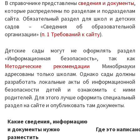
Информационные письма
организаци
В справочнике представлены
сведения и документы
,
которые распределены по разделам и подразделам
Письма 2021-2023
сайта. Обязательный раздел для школ и детских
садов – «Сведения об образовательной
Письма 2019-2020
организации» (
п. 1 Требований к сайту
).
Письма 2018-2019
Детские сады могут не оформлять раздел
Архив писем
«Информационная безопасность», так как
Методические рекомендации
Минобрнауки
План работы
адресованы только школам. Однако сады должны
разработать локальные акты об информационной
Прием иностранных граждан
безопасности детей и ознакомить с ними
родителей. Для этого лучше оформить специальный
ГИА 2026
раздел на сайте и опубликовать там документы.
Конфликтная комиссия
Какие сведения, информацию
и документы нужно
Где это написан
ЕГЭ/ОГЭ
разместить