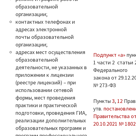
образовательной
Дошкольное образование
организации;
контактных телефонах и
Перечень информационных систем
адресах электронной
Всероссийская олимпиада школьников
почты образовательной
организации;
Деятельность
адресах мест осуществления
Подпункт «а»
пун
образовательной
1 части 2 статьи 
Школа Минпроса России
деятельности, не указанных в
Федерального
приложении к лицензии
Школьное питание
закона от 29.12.2
(реестре лицензий) – при
№ 273-ФЗ
использовании сетевой
Комплексная безопасность
формы, мест проведения
Пункты
3
,
12
Прав
практики и практической
Противодействие терроризму и
утв.
постановлен
подготовки, проведения ГИА,
экстремизму
Правительства о
реализации дополнительных
20.10.2021 № 1802
Безопасность дорожного движения
образовательных программ и
программ профессионального