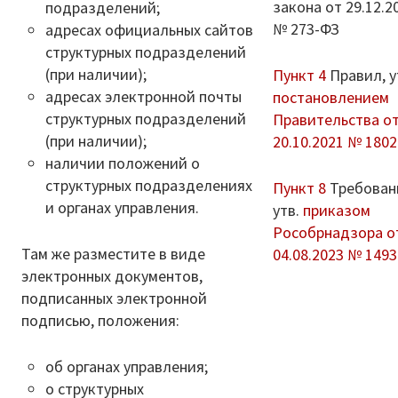
закона от 29.12.2
подразделений;
Каталог художественной литературы
№ 273-ФЗ
адресах официальных сайтов
структурных подразделений
В помощь библиотекарю
(при наличии);
Пункт 4
Правил, у
адресах электронной почты
постановлением
Справки по проверкам
структурных подразделений
Правительства о
(при наличии);
20.10.2021 № 1802
План мероприятий
наличии положений о
структурных подразделениях
Методические рекомендации
Пункт 8
Требован
и органах управления.
утв.
приказом
ВПР-2026
Рособрнадзора о
Там же разместите в виде
04.08.2023 № 1493
Контакты
электронных документов,
подписанных электронной
Для сведения
подписью, положения:
об органах управления;
о структурных