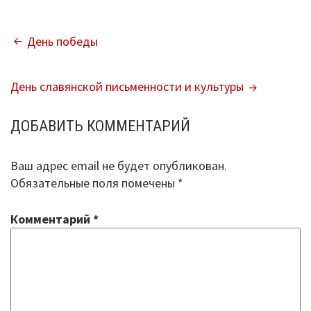
Повышение качества образования
НАВИГАЦИЯ
День победы
I. Результаты обучения школьников
ПО
День славянской письменности и культуры
II. Практико-ориентированность
ЗАПИСЯМ
школьного образования
ДОБАВИТЬ КОММЕНТАРИЙ
III. Управление системой общего
образования
Ваш адрес email не будет опубликован.
Обязательные поля помечены
*
IV. Развитие функциональной
грамотности
Комментарий
*
V. Ориентация воспитательной работы
ПМПК
Независимая оценка качества