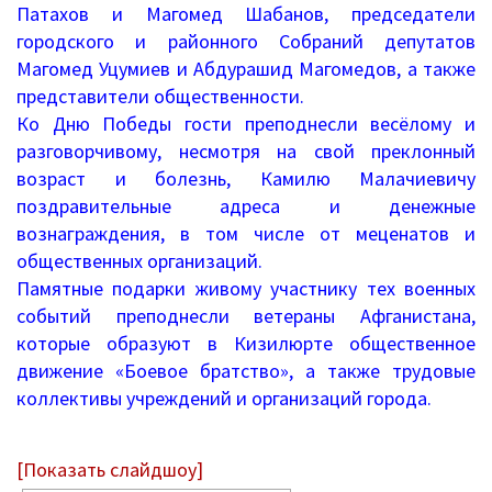
Патахов и Магомед Шабанов, председатели
Письма 2021-2023
городского и районного Собраний депутатов
Магомед Уцумиев и Абдурашид Магомедов, а также
Письма 2019-2020
представители общественности.
Письма 2018-2019
Ко Дню Победы гости преподнесли весёлому и
разговорчивому, несмотря на свой преклонный
Архив писем
возраст и болезнь, Камилю Малачиевичу
поздравительные адреса и денежные
План работы
вознаграждения, в том числе от меценатов и
общественных организаций.
Прием иностранных граждан
Памятные подарки живому участнику тех военных
событий преподнесли ветераны Афганистана,
ГИА 2026
которые образуют в Кизилюрте общественное
движение «Боевое братство», а также трудовые
Конфликтная комиссия
коллективы учреждений и организаций города.
ЕГЭ/ОГЭ
[Показать слайдшоу]
Документы о ЕГЭ