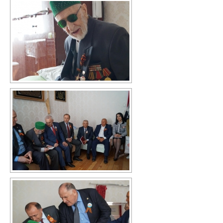
Информация о ЕГЭ
Расписание ГИА
Медалисты
Образование
РИС ЭОД
Программа развития
Августовские доклады
Психолого-педагогический класс
Дистанционное образование
Дошкольное образование