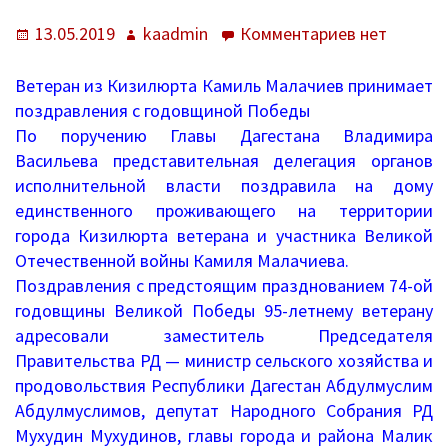
О нас
Опубликовано
Автор
к
13.05.2019
kaadmin
Комментариев
нет
Система образования
записи
День
Ветеран из Кизилюрта Камиль Малачиев принимает
Контроль исполнения
победы
поздравления с годовщиной Победы
По поручению Главы Дагестана Владимира
Методистам
Васильева представительная делегация органов
исполнительной власти поздравила на дому
Документы
единственного проживающего на территории
города Кизилюрта ветерана и участника Великой
Постановления
Отечественной войны Камиля Малачиева.
Распоряжения
Поздравления с предстоящим празднованием 74-ой
годовщины Великой Победы 95-летнему ветерану
Приказы
адресовали заместитель Председателя
Правительства РД — мин
истр сельского хозяйства и
Архив приказов
продовольствия Республики Дагестан Абдулмуслим
Абдулмуслимов, депутат Народного Собрания РД
Информационные письма
Мухудин Мухудинов, главы города и района Малик