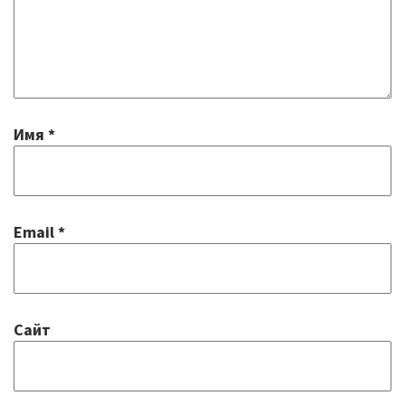
Механизмы управления качеством
образования
2020/2021 учебный год
2021/2022 учебный год
Имя
*
Аналитическая справка
Летний лагерь
Email
*
Снижение документационной нагрузки
Управление и надзор в сфере
образования
Сайт
Библиотека
Каталог художественной литературы