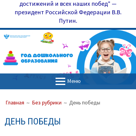
достижений и всех наших побед" —
президент Российской Федерации В.В.
Путин.
Меню
ОСНОВНОЕ
ПУТЬ
Главная
Главная
Без рубрики
День победы
МЕНЮ
НА
Управление образования
САЙТЕ
ДЕНЬ ПОБЕДЫ
(ХЛЕБНЫЕ
Наш коллектив
КРОШКИ)