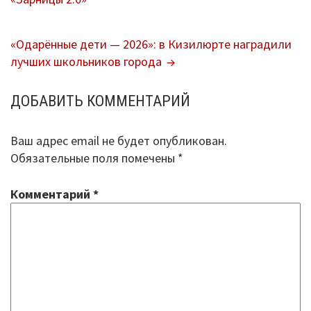
ЗАПИСЯМ
В помощь библиотекарю
«Одарённые дети — 2026»: в Кизилюрте наградили
лучших школьников города
Справки по проверкам
План мероприятий
ДОБАВИТЬ КОММЕНТАРИЙ
Методические рекомендации
Ваш адрес email не будет опубликован.
Обязательные поля помечены
*
ВПР-2026
Контакты
Комментарий
*
Для сведения