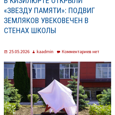
В КИЗИЛЮРТЕ ОТКРЫЛИ
О нас
«ЗВЕЗДУ ПАМЯТИ»: ПОДВИГ
Система образования
ЗЕМЛЯКОВ УВЕКОВЕЧЕН В
Контроль исполнения
СТЕНАХ ШКОЛЫ
Методистам
Документы
Опубликовано
Автор
к
25.05.2026
kaadmin
Комментариев
нет
записи
Постановления
В
Кизилюрте
Распоряжения
открыли
«Звезду
Приказы
памяти»:
подвиг
Архив приказов
земляков
Информационные письма
увековечен