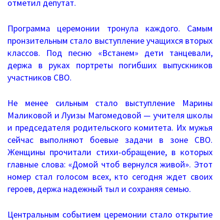
отметил депутат.
Повышение качества образования
Программа церемонии тронула каждого. Самым
I. Результаты обучения школьников
пронзительным стало выступление учащихся вторых
классов. Под песню «Встанем» дети танцевали,
II. Практико-ориентированность
держа в руках портреты погибших выпускников
школьного образования
участников СВО.
III. Управление системой общего
Не менее сильным стало выступление Марины
образования
Маликовой и Луизы Магомедовой — учителя школы
и председателя родительского комитета. Их мужья
IV. Развитие функциональной
сейчас выполняют боевые задачи в зоне СВО.
грамотности
Женщины прочитали стихи-обращение, в которых
главные слова: «Домой чтоб вернулся живой». Этот
V. Ориентация воспитательной работы
номер стал голосом всех, кто сегодня ждет своих
героев, держа надежный тыл и сохраняя семью.
ПМПК
Независимая оценка качества
Центральным событием церемонии стало открытие