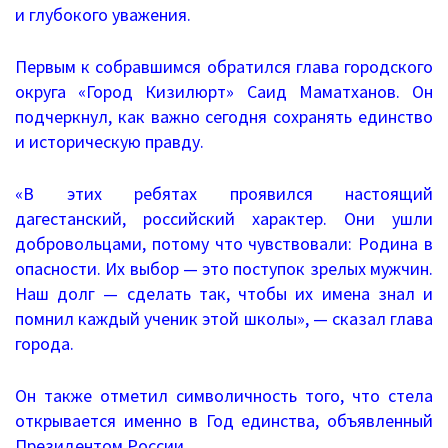
и глубокого уважения.
Информация о ЕГЭ
Первым к собравшимся обратился глава городского
Расписание ГИА
округа «Город Кизилюрт» Саид Маматханов. Он
подчеркнул, как важно сегодня сохранять единство
Медалисты
и историческую правду.
Образование
«В этих ребятах проявился настоящий
РИС ЭОД
дагестанский, российский характер. Они ушли
добровольцами, потому что чувствовали: Родина в
Программа развития
опасности. Их выбор — это поступок зрелых мужчин.
Наш долг — сделать так, чтобы их имена знал и
Августовские доклады
помнил каждый ученик этой школы», — сказал глава
города.
Психолого-педагогический класс
Он также отметил символичность того, что стела
Дистанционное образование
открывается именно в Год единства, объявленный
Президентом России.
Дошкольное образование