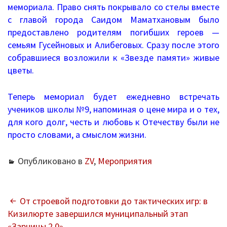
мемориала. Право снять покрывало со стелы вместе
Механизмы управления качеством
с главой города Саидом Маматхановым было
образования
предоставлено родителям погибших героев —
семьям Гусейновых и Алибеговых. Сразу после этого
2020/2021 учебный год
собравшиеся возложили к «Звезде памяти» живые
цветы.
2021/2022 учебный год
Теперь мемориал будет ежедневно встречать
Аналитическая справка
учеников школы №9, напоминая о цене мира и о тех,
Летний лагерь
для кого долг, честь и любовь к Отечеству были не
просто словами, а смыслом жизни.
Снижение документационной нагрузки
Опубликовано в
ZV
,
Мероприятия
Управление и надзор в сфере
образования
НАВИГАЦИЯ
От строевой подготовки до тактических игр: в
Библиотека
Кизилюрте завершился муниципальный этап
ПО
«Зарницы 2.0»
Каталог художественной литературы