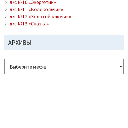
д/с №10 «Энергетик»
д/с №11 «Колокольчик»
д/с №12 «Золотой ключик»
д/с №13 «Сказка»
АРХИВЫ
Архивы