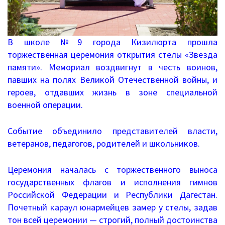
в
Письма 2021-2023
стенах
школы
Письма 2019-2020
В школе №9 города Кизилюрта прошла
торжественная церемония открытия стелы «Звезда
Письма 2018-2019
памяти». Мемориал воздвигнут в честь воинов,
Архив писем
павших на полях Великой Отечественной войны, и
героев, отдавших жизнь в зоне специальной
План работы
военной операции.
Прием иностранных граждан
Событие объединило представителей власти,
ветеранов, педагогов, родителей и школьников.
ГИА 2026
Церемония началась с торжественного выноса
Конфликтная комиссия
государственных флагов и исполнения гимнов
Российской Федерации и Республики Дагестан.
ЕГЭ/ОГЭ
Почетный караул юнармейцев замер у стелы, задав
Документы о ЕГЭ
тон всей церемонии — строгий, полный достоинства