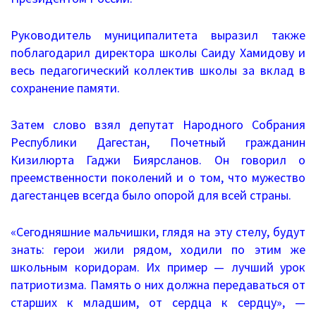
Перечень информационных систем
Руководитель муниципалитета выразил также
поблагодарил директора школы Саиду Хамидову и
Всероссийская олимпиада школьников
весь педагогический коллектив школы за вклад в
сохранение памяти.
Деятельность
Затем слово взял депутат Народного Собрания
Школа Минпроса России
Республики Дагестан, Почетный гражданин
Кизилюрта Гаджи Биярсланов. Он говорил о
Школьное питание
преемственности поколений и о том, что мужество
Комплексная безопасность
дагестанцев всегда было опорой для всей страны.
Противодействие терроризму и
«Сегодняшние мальчишки, глядя на эту стелу, будут
экстремизму
знать: герои жили рядом, ходили по этим же
школьным коридорам. Их пример — лучший урок
Безопасность дорожного движения
патриотизма. Память о них должна передаваться от
старших к младшим, от сердца к сердцу», —
Противодействие коррупции