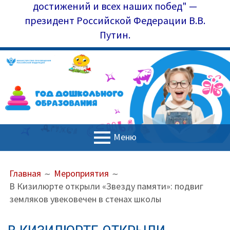
достижений и всех наших побед" —
президент Российской Федерации В.В.
Путин.
Меню
ОСНОВНОЕ
ПУТЬ
Главная
Главная
Мероприятия
МЕНЮ
НА
В Кизилюрте открыли «Звезду памяти»: подвиг
Управление образования
САЙТЕ
земляков увековечен в стенах школы
(ХЛЕБНЫЕ
Наш коллектив
КРОШКИ)