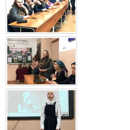
Перечень информационных систем
Всероссийская олимпиада школьников
Деятельность
Школа Минпроса России
Школьное питание
Комплексная безопасность
Противодействие терроризму и
экстремизму
Безопасность дорожного движения
Противодействие коррупции