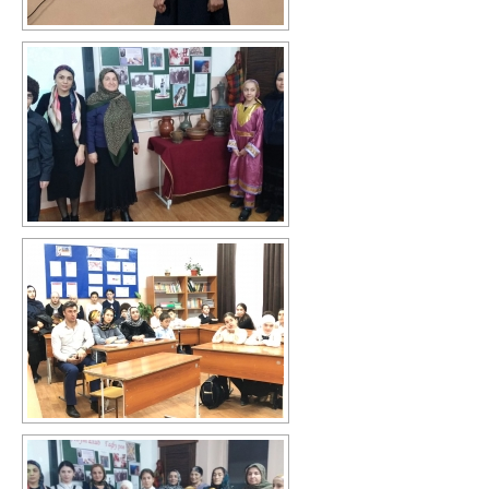
Повышение качества образования
I. Результаты обучения школьников
II. Практико-ориентированность
школьного образования
III. Управление системой общего
образования
IV. Развитие функциональной
грамотности
V. Ориентация воспитательной работы
ПМПК
Независимая оценка качества