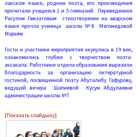
лакском языке, родном поэта, его произведения
Информация о ЕГЭ
прочитали учащиеся 1 и 5 гимназий. Переведенное
Расулом Гамзатовым стихотворение на аварском
Расписание ГИА
языке прочла ученица школы №8 Магомедовой
Марьям.
Медалисты
Гости и участники мероприятия окунулись в 19 век,
Образование
ознакомились глубже с творчеством поэта-
аксакала. Работники отдела образования выразили
РИС ЭОД
благодарность за организацию литературной
гостиной, посвященной поэту Абуталибу Гафурову,
Программа развития
ведущей вечера Шапиевой Кусум Абдулаевне
Августовские доклады
администрации школы №7.
Психолого-педагогический класс
[Показать слайдшоу]
Дистанционное образование
Дошкольное образование