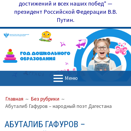
достижений и всех наших побед" —
президент Российской Федерации В.В.
Путин.
Меню
ОСНОВНОЕ
ПУТЬ
Главная
Главная
Без рубрики
МЕНЮ
НА
Абуталиб Гафуров – народный поэт Дагестана
Управление образования
САЙТЕ
(ХЛЕБНЫЕ
Наш коллектив
АБУТАЛИБ ГАФУРОВ –
КРОШКИ)