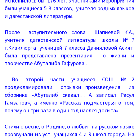
исполнилось бы 176 лет. Участниками мероприятия
Письма 2021-2023
были учащиеся 5-8 классов, учителя родных языков
и дагестанской литературы.
Письма 2019-2020
После вступительного слова Шапиевой К.А.,
Письма 2018-2019
учителя дагестанской литературы школы №7
г.Кизилюрта ученицей 7 класса Данияловой Асият
Архив писем
была представлена презентация о жизни и
творчестве Абуталиба Гафурова .
План работы
Прием иностранных граждан
Во второй части учащиеся СОШ №2
продекламировали отрывки произведения из
ГИА 2026
сборника «Абуталиб сказал… А записал Расул
Гамзатов
»,
а именно «Рассказ подмастерья о том,
Конфликтная комиссия
почему он три раза в один год наелся досыта»
ЕГЭ/ОГЭ
Стихи о весне, о Родине, о любви на русском языке
прозвучали из уст учащихся 4 и 9 школ города. На
Документы о ЕГЭ