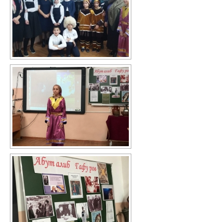
Механизмы управления качеством
образования
2020/2021 учебный год
2021/2022 учебный год
Аналитическая справка
Летний лагерь
Снижение документационной нагрузки
Управление и надзор в сфере
образования
Библиотека
Каталог художественной литературы