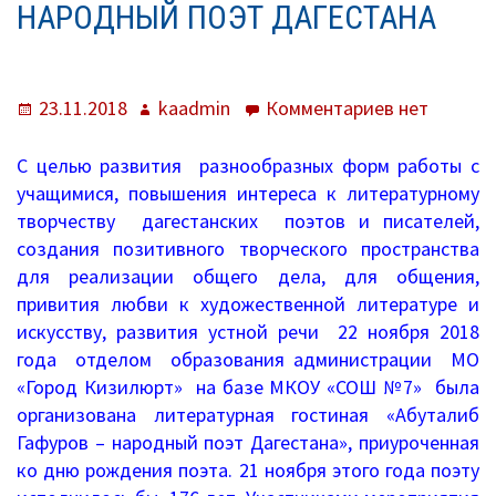
О нас
НАРОДНЫЙ ПОЭТ ДАГЕСТАНА
Система образования
Опубликовано
Автор
к
23.11.2018
kaadmin
Комментариев
нет
Контроль исполнения
записи
Методистам
Абуталиб
С целью развития разнообразных форм работы с
Гафуров
учащимися, повышения интереса к литературному
Документы
–
творчеству дагестанских поэтов и писателей,
народный
создания позитивного творческого пространства
Постановления
поэт
для реализации общего дела, для общения,
Дагестана
привития любви к художественной литературе и
Распоряжения
искусству, развития устной речи 22 ноября 2018
года отделом образования администрации МО
Приказы
«Город Кизилюрт» на базе МКОУ «СОШ №7» была
организована литературная гостиная «Абуталиб
Архив приказов
Гафуров – народный поэт Дагестана», приуроченная
Информационные письма
ко дню рождения поэта. 21 ноября этого года поэту