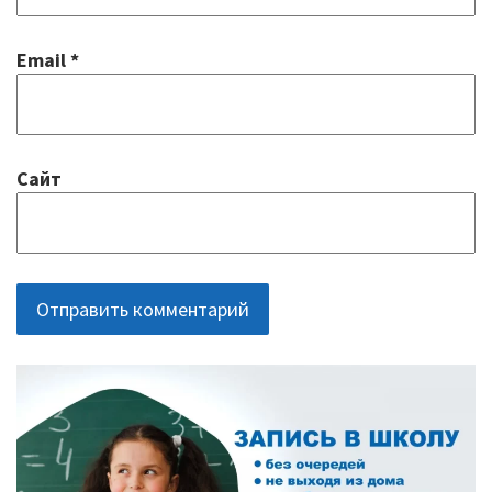
Повышение качества образования
Email
*
I. Результаты обучения школьников
II. Практико-ориентированность
школьного образования
Сайт
III. Управление системой общего
образования
IV. Развитие функциональной
грамотности
V. Ориентация воспитательной работы
ОСНОВНАЯ
ПАНЕЛЬ
ПМПК
Независимая оценка качества