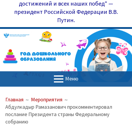
достижений и всех наших побед" —
президент Российской Федерации В.В.
Путин.
Меню
ОСНОВНОЕ
ПУТЬ
Главная
Главная
Мероприятия
МЕНЮ
НА
Абдулкадыр Рамазанович прокомментировал
Управление образования
САЙТЕ
послание Президента страны Федеральному
(ХЛЕБНЫЕ
Наш коллектив
собранию
КРОШКИ)