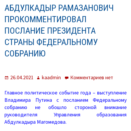
О нас
АБДУЛКАДЫР РАМАЗАНОВИЧ
Система образования
ПРОКОММЕНТИРОВАЛ
ПОСЛАНИЕ ПРЕЗИДЕНТА
Контроль исполнения
СТРАНЫ ФЕДЕРАЛЬНОМУ
Методистам
СОБРАНИЮ
Документы
Постановления
Опубликовано
Автор
к
26.04.2021
kaadmin
Комментариев
нет
Распоряжения
записи
Абдулкады
Главное политическое событие года – выступление
Приказы
Рамазанов
Владимира Путина с посланием Федеральному
прокоммен
собранию не обошло стороной внимание
Архив приказов
послание
руководителя Управления образования
Президент
Абдулкадыра Магомедова.
Информационные письма
страны