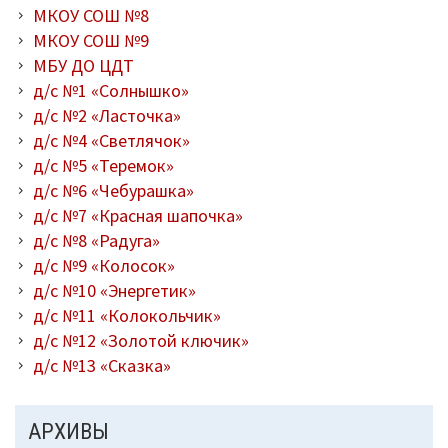
МКОУ СОШ №8
МКОУ СОШ №9
МБУ ДО ЦДТ
д/с №1 «Солнышко»
д/с №2 «Ласточка»
д/с №4 «Светлячок»
д/с №5 «Теремок»
д/с №6 «Чебурашка»
д/с №7 «Красная шапочка»
д/с №8 «Радуга»
д/с №9 «Колосок»
д/с №10 «Энергетик»
д/с №11 «Колокольчик»
д/с №12 «Золотой ключик»
д/с №13 «Сказка»
АРХИВЫ