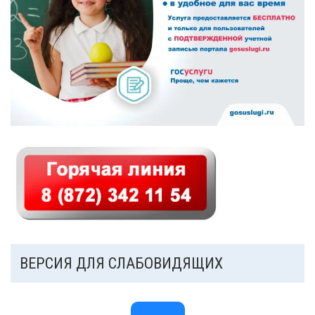
Механизмы управления качеством
образования
2020/2021 учебный год
2021/2022 учебный год
Аналитическая справка
Летний лагерь
Снижение документационной нагрузки
Управление и надзор в сфере
образования
ВЕРСИЯ ДЛЯ СЛАБОВИДЯЩИХ
Библиотека
Каталог художественной литературы