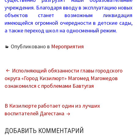
учреждения. Благодаря вводу в эксплуатацию новых
Информация о ЕГЭ
объектов станет возможным ликвидация
имеющейся огромной очередности в детские сады,
Расписание ГИА
а также переход школ на односменный режим.
Медалисты
Опубликовано в
Мероприятия
Образование
РИС ЭОД
НАВИГАЦИЯ
Исполняющий обязанности главы городского
округа «Город Кизилюрт» Магомед Магомедов
Программа развития
ПО
ознакомился с проблемами Бавтугая
ЗАПИСЯМ
Августовские доклады
В Кизилюрте работает один из лучших
Психолого-педагогический класс
воспитателей Дагестана
Дистанционное образование
ДОБАВИТЬ КОММЕНТАРИЙ
Дошкольное образование