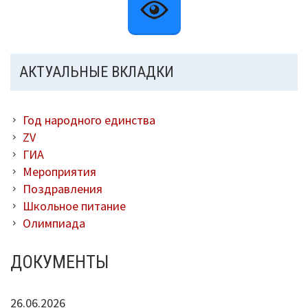
В помощь библиотекарю
Справки по проверкам
АКТУАЛЬНЫЕ ВКЛАДКИ
План мероприятий
Год народного единства
Методические рекомендации
ZV
ГИА
ВПР-2026
Мероприятия
Поздравления
Контакты
Школьное питание
Для сведения
Олимпиада
ДОКУМЕНТЫ
26.06.2026