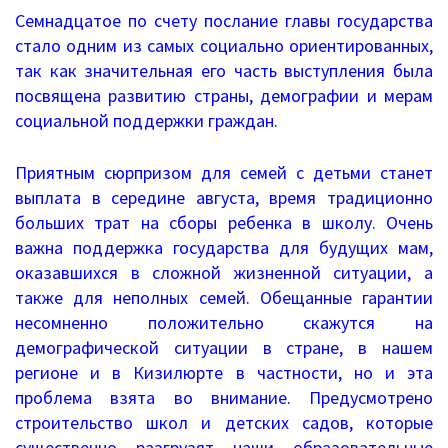
Федеральн
Письма 2021-2023
Семнадцатое по счету послание главы государства
собранию
стало одним из самых социально ориентированных,
Письма 2019-2020
так как значительная его часть выступления была
посвящена развитию страны, демографии и мерам
Письма 2018-2019
социальной поддержки граждан.
Архив писем
Приятным сюрпризом для семей с детьми станет
выплата в середине августа, время традиционно
План работы
больших трат на сборы ребенка в школу. Очень
важна поддержка государства для будущих мам,
Прием иностранных граждан
оказавшихся в сложной жизненной ситуации, а
ГИА 2026
также для неполных семей. Обещанные гарантии
несомненно положительно скажутся на
Конфликтная комиссия
демографической ситуации в стране, в нашем
регионе и в Кизилюрте в частности, но и эта
ЕГЭ/ОГЭ
проблема взята во внимание. Предусмотрено
строительство школ и детских садов, которые
Документы о ЕГЭ
существенно разгрузят наши образовательные