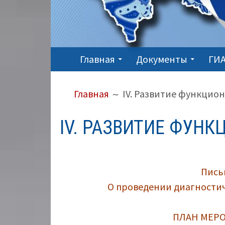
ОСНОВНОЕ
Главная
Документы
ГИА
МЕНЮ
ПУТЬ
Главная
IV. Развитие функцио
НА
САЙТЕ
IV. РАЗВИТИЕ ФУН
(ХЛЕБНЫЕ
КРОШКИ)
Письм
О проведении диагностич
ПЛАН МЕРО