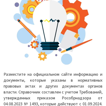
сайте
Информация о ЕГЭ
образоват
организаци
Расписание ГИА
Медалисты
Образование
РИС ЭОД
Программа развития
Августовские доклады
Разместите на официальном сайте информацию и
документы, которые указаны в нормативных
Психолого-педагогический класс
правовых актах и других документах органов
власти. Справочник составлен с учетом Требований,
Дистанционное образование
утвержденных приказом Рособрнадзора от
04.08.2023 № 1493, которые действуют с 01.09.2024.
Дошкольное образование