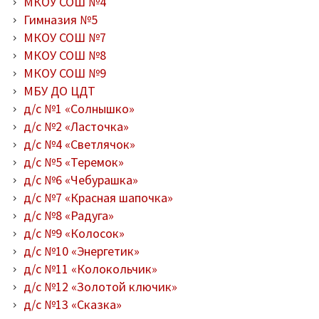
МКОУ СОШ №4
Гимназия №5
МКОУ СОШ №7
МКОУ СОШ №8
МКОУ СОШ №9
МБУ ДО ЦДТ
д/с №1 «Солнышко»
д/с №2 «Ласточка»
д/с №4 «Светлячок»
д/с №5 «Теремок»
д/с №6 «Чебурашка»
д/с №7 «Красная шапочка»
д/с №8 «Радуга»
д/с №9 «Колосок»
д/с №10 «Энергетик»
д/с №11 «Колокольчик»
д/с №12 «Золотой ключик»
д/с №13 «Сказка»