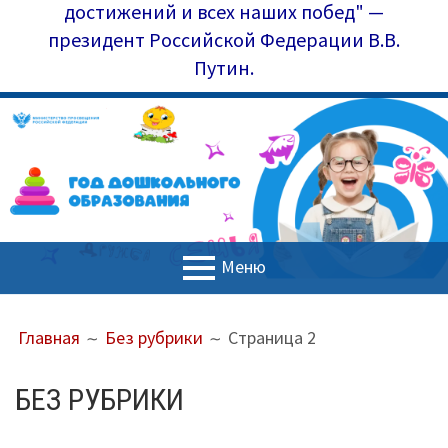
достижений и всех наших побед" —
президент Российской Федерации В.В.
Путин.
Меню
ОСНОВНОЕ
ПУТЬ
Главная
Главная
Без рубрики
Страница 2
МЕНЮ
НА
Управление образования
САЙТЕ
БЕЗ РУБРИКИ
(ХЛЕБНЫЕ
Наш коллектив
КРОШКИ)