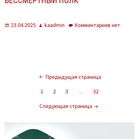
БЕССМЕРТНЫЙ ПОЛК
Опубликовано
Автор
к
23.04.2025
kaadmin
Комментариев
нет
записи
Бессмертн
полк
ПАГИНАЦИЯ
Предыдущая страница
ЗАПИСЕЙ
Страница
Страница
Страница
Страница
1
2
3
…
32
Следующая страница
ОСНОВНАЯ
ПАНЕЛЬ