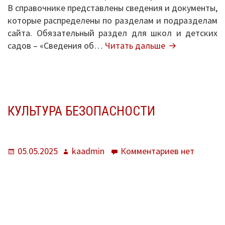
В справочнике представлены сведения и документы,
которые распределены по разделам и подразделам
Перечень информационных систем
сайта. Обязательный раздел для школ и детских
Всероссийская олимпиада школьников
Какие
садов – «Сведения об…
Читать дальше
сведения и
Деятельность
документы
разместить
Школа Минпроса России
на
сайте
КУЛЬТУРА БЕЗОПАСНОСТИ
Школьное питание
образователь
организации
Комплексная безопасность
Опубликовано
Автор
к
05.05.2025
kaadmin
Комментариев
нет
Противодействие терроризму и
записи
экстремизму
Культура
безопаснос
Безопасность дорожного движения
Противодействие коррупции