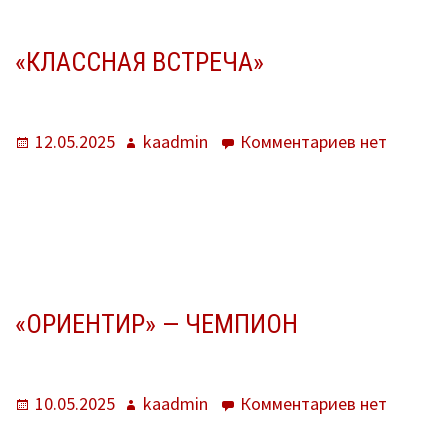
О нас
Система образования
«КЛАССНАЯ ВСТРЕЧА»
Контроль исполнения
Опубликовано
Автор
к
12.05.2025
kaadmin
Комментариев
нет
Методистам
записи
«Классная
Документы
встреча»
Постановления
Распоряжения
«ОРИЕНТИР» — ЧЕМПИОН
Приказы
Архив приказов
Опубликовано
Автор
к
10.05.2025
kaadmin
Комментариев
нет
Информационные письма
записи