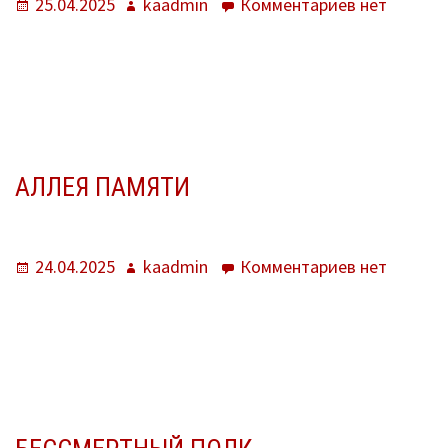
Опубликовано
Автор
к
25.04.2025
kaadmin
Комментариев
нет
записи
В помощь библиотекарю
Диктант
Победы
Справки по проверкам
План мероприятий
АЛЛЕЯ ПАМЯТИ
Методические рекомендации
ВПР-2026
Опубликовано
Автор
к
24.04.2025
kaadmin
Комментариев
нет
Контакты
записи
Аллея
Для сведения
памяти