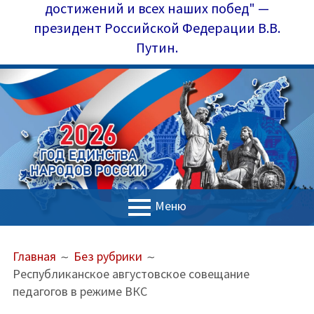
достижений и всех наших побед" —
президент Российской Федерации В.В.
Путин.
Меню
ОСНОВНОЕ
ПУТЬ
Главная
Главная
Без рубрики
МЕНЮ
НА
Республиканское августовское совещание
Управление образования
САЙТЕ
педагогов в режиме ВКС
(ХЛЕБНЫЕ
Наш коллектив