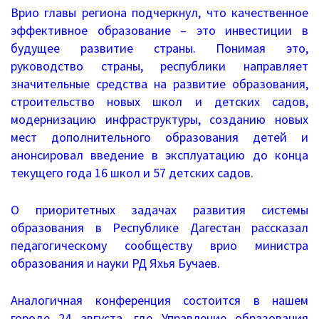
Врио главы региона подчеркнул, что качественное
Дошкольное образование
эффективное образование – это инвестиции в
будущее развитие страны. Понимая это,
Перечень информационных систем
руководство страны, республики направляет
значительные средства на развитие образования,
Всероссийская олимпиада школьников
строительство новых школ и детских садов,
Деятельность
модернизацию инфраструктуры, созданию новых
мест дополнительного образования детей и
Школа Минпроса России
анонсировал введение в эксплуатацию до конца
текущего года 16 школ и 57 детских садов.
Школьное питание
О приоритетных задачах развития системы
Комплексная безопасность
образования в Республике Дагестан рассказал
педагогическому сообществу врио министра
Противодействие терроризму и
образования и науки РД Яхья Бучаев.
экстремизму
Безопасность дорожного движения
Аналогичная конференция состоится в нашем
городе 24 августа, где Управление образования