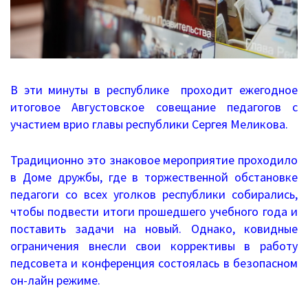
Информационные письма
Письма 2021-2023
Письма 2019-2020
В эти минуты в республике проходит ежегодное
Письма 2018-2019
итоговое Августовское совещание педагогов с
участием врио главы республики Сергея Меликова.
Архив писем
План работы
Традиционно это знаковое мероприятие проходило
в Доме дружбы, где в торжественной обстановке
Прием иностранных граждан
педагоги со всех уголков республики собирались,
чтобы подвести итоги прошедшего учебного года и
ГИА 2026
поставить задачи на новый. Однако, ковидные
ограничения внесли свои коррективы в работу
Конфликтная комиссия
педсовета и конференция состоялась в безопасном
он-лайн режиме.
ЕГЭ/ОГЭ