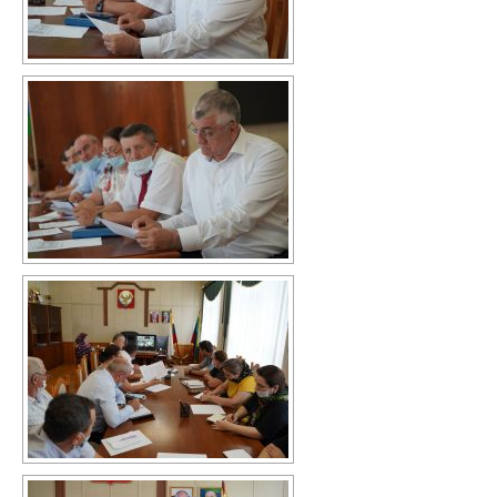
Независимая оценка качества
Механизмы управления качеством
образования
2020/2021 учебный год
2021/2022 учебный год
Аналитическая справка
Летний лагерь
Снижение документационной нагрузки
Управление и надзор в сфере
образования
Библиотека