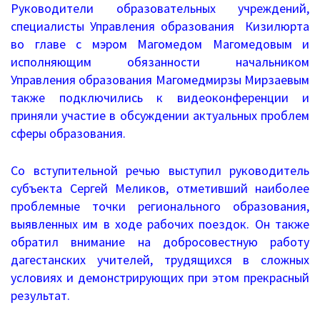
Руководители образовательных учреждений,
Документы о ЕГЭ
специалисты Управления образования Кизилюрта
Информация о ЕГЭ
во главе с мэром Магомедом Магомедовым и
исполняющим обязанности начальником
Расписание ГИА
Управления образования Магомедмирзы Мирзаевым
также подключились к видеоконференции и
Медалисты
приняли участие в обсуждении актуальных проблем
сферы образования.
Образование
Со вступительной речью выступил руководитель
РИС ЭОД
субъекта Сергей Меликов, отметивший наиболее
проблемные точки регионального образования,
Программа развития
выявленных им в ходе рабочих поездок. Он также
Августовские доклады
обратил внимание на добросовестную работу
дагестанских учителей, трудящихся в сложных
Психолого-педагогический класс
условиях и демонстрирующих при этом прекрасный
результат.
Дистанционное образование