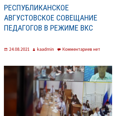
КРОШКИ)
РЕСПУБЛИКАНСКОЕ
О нас
АВГУСТОВСКОЕ СОВЕЩАНИЕ
Система образования
ПЕДАГОГОВ В РЕЖИМЕ ВКС
Контроль исполнения
Методистам
Опубликовано
Автор
к
24.08.2021
kaadmin
Комментариев
нет
записи
Документы
Республика
августовск
Постановления
совещание
Распоряжения
педагогов
в
Приказы
режиме
ВКС
Архив приказов