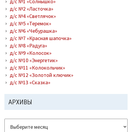
д/с №1 «Солнышко»
д/с №2 «Ласточка»
д/с №4 «Светлячок»
д/с №5 «Теремок»
д/с №6 «Чебурашка»
д/с №7 «Красная шапочка»
д/с №8 «Радуга»
д/с №9 «Колосок»
д/с №10 «Энергетик»
д/с №11 «Колокольчик»
д/с №12 «Золотой ключик»
д/с №13 «Сказка»
АРХИВЫ
Архивы