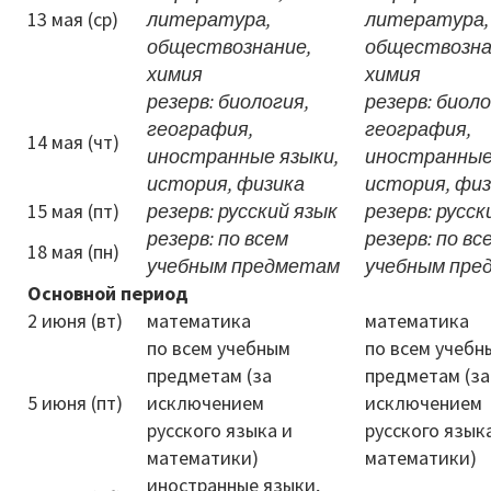
13 мая (ср)
литература,
литература,
обществознание,
обществозна
химия
химия
резерв:
биология,
резерв:
биоло
география,
география,
14 мая (чт)
иностранные языки,
иностранные
история, физика
история, фи
15 мая (пт)
резерв: русский язык
резерв: русск
резерв: по всем
резерв: по вс
18 мая (пн)
учебным предметам
учебным пре
Основной период
2 июня (вт)
математика
математика
по всем учебным
по всем учебн
предметам (за
предметам (за
5 июня (пт)
исключением
исключением
русского языка и
русского язык
математики)
математики)
иностранные языки,