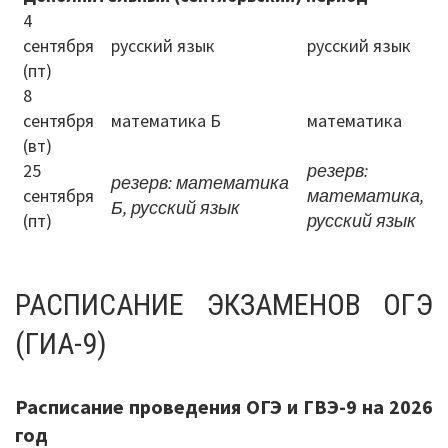
4
Механизмы управления качеством
сентября
русский язык
русский язык
образования
(пт)
8
2020/2021 учебный год
сентября
математика Б
математика
(вт)
2021/2022 учебный год
25
резерв:
резерв: математика
Аналитическая справка
сентября
математика,
Б, русский язык
(пт)
русский язык
Летний лагерь
Снижение документационной нагрузки
РАСПИСАНИЕ ЭКЗАМЕНОВ ОГЭ
Управление и надзор в сфере
(ГИА-9)
образования
Библиотека
Расписание проведения ОГЭ и ГВЭ-9 на 2026
год
Каталог художественной литературы