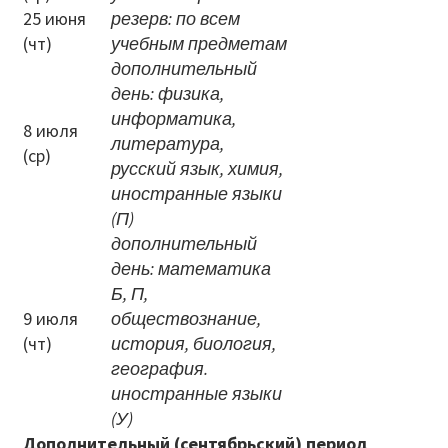
25 июня
резерв: по всем
Повышение качества образования
(чт)
учебным предметам
дополнительный
I. Результаты обучения школьников
день: физика,
информатика,
II. Практико-ориентированность
8 июля
литература,
школьного образования
(ср)
русский язык, химия,
иностранные языки
III. Управление системой общего
(П)
образования
дополнительный
IV. Развитие функциональной
день
: математика
грамотности
Б, П,
9 июля
обществознание,
V. Ориентация воспитательной работы
(чт)
история, биология,
география.
ПМПК
иностранные языки
(У)
Независимая оценка качества
Дополнительный (сентябрьский) период