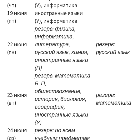
(чт)
(У), информатика
19 июня
иностранные языки
Перечень информационных систем
(пт)
(У), информатика
Всероссийская олимпиада школьников
резерв: физика,
информатика,
Деятельность
22 июня
литература,
резерв:
(пн)
русский язык, химия,
русский язык
Школа Минпроса России
иностранные языки
(П)
Школьное питание
резерв: математика
Б, П,
Комплексная безопасность
обществознание,
23 июня
резерв:
история, биология,
Противодействие терроризму и
(вт)
математика
география,
экстремизму
иностранные языки
Безопасность дорожного движения
(У)
24 июня
резерв: по всем
Противодействие коррупции
(ср)
учебным предметам