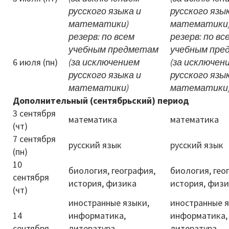
русского языка и
русского язы
математики)
математики
резерв: по всем
резерв: по вс
учебным предметам
учебным пре
6 июля (пн)
(за исключением
(за исключен
русского языка и
русского язы
математики)
математики
Дополнительный (сентябрьский) период
3 сентября
математика
математика
(чт)
7 сентября
русский язык
русский язык
(пн)
10
биология, география,
биология, гео
сентября
история, физика
история, физ
(чт)
иностранные языки,
иностранные я
14
информатика,
информатика,
сентября
литература,
литература,