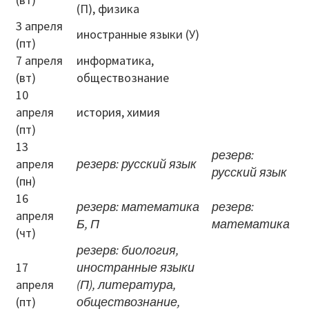
(П), физика
Письма 2021-2023
3 апреля
иностранные языки (У)
(пт)
Письма 2019-2020
7 апреля
информатика,
Письма 2018-2019
(вт)
обществознание
10
Архив писем
апреля
история, химия
(пт)
План работы
13
резерв:
апреля
резерв: русский язык
Прием иностранных граждан
русский язык
(пн)
16
ГИА 2026
резерв: математика
резерв:
апреля
Б, П
математика
(чт)
Конфликтная комиссия
резерв: биология,
17
ЕГЭ/ОГЭ
иностранные языки
апреля
(П), литература,
Документы о ЕГЭ
(пт)
обществознание,