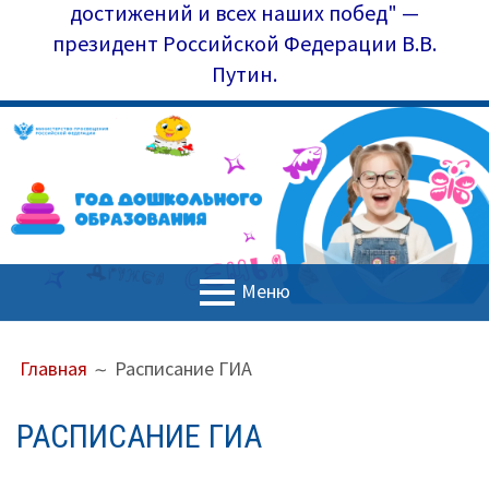
достижений и всех наших побед" —
президент Российской Федерации В.В.
Путин.
Меню
ОСНОВНОЕ
ПУТЬ
Главная
Главная
Расписание ГИА
МЕНЮ
НА
Управление образования
САЙТЕ
РАСПИСАНИЕ ГИА
(ХЛЕБНЫЕ
Наш коллектив
КРОШКИ)