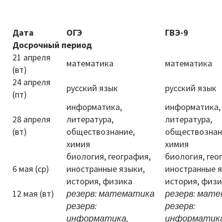
В помощь библиотекарю
Дата
ОГЭ
ГВЭ-9
Досрочный период
Справки по проверкам
21 апреля
математика
математика
План мероприятий
(вт)
24 апреля
русский язык
русский язык
Методические рекомендации
(пт)
информатика,
информатика,
ВПР-2026
28 апреля
литература,
литература,
(вт)
обществознание,
обществознан
Контакты
химия
химия
биология, география,
биология, гео
Для сведения
6 мая (ср)
иностранные языки,
иностранные я
история, физика
история, физ
12 мая (вт)
резерв:
математика
резерв:
мате
резерв:
резерв:
информатика,
информатика