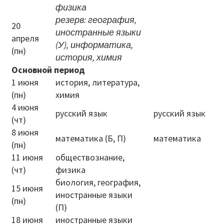
физика
Информация о ЕГЭ
резерв: география,
20
иностранные языки
апреля
Расписание ГИА
(У), информатика,
(пн)
история, химия
Медалисты
Основной период
1 июня
история, литература,
Образование
(пн)
химия
4 июня
РИС ЭОД
русский язык
русский язык
(чт)
Программа развития
8 июня
математика (Б, П)
математика
(пн)
Августовские доклады
11 июня
обществознание,
(чт)
физика
Психолого-педагогический класс
биология, география,
15 июня
иностранные языки
Дистанционное образование
(пн)
(П)
18 июня
иностранные языки
Дошкольное образование