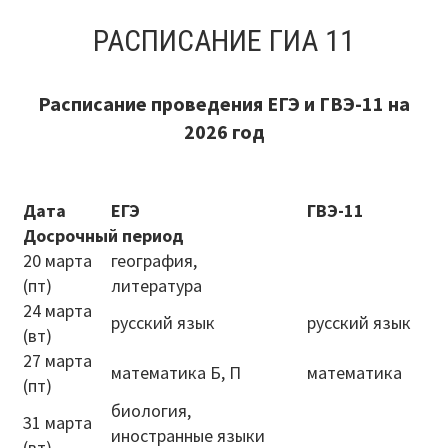
О нас
РАСПИСАНИЕ ГИА 11
Система образования
Контроль исполнения
Расписание проведения ЕГЭ и ГВЭ-11 на
2026 год
Методистам
Документы
Дата
ЕГЭ
ГВЭ-11
Досрочный период
Постановления
20 марта
география,
Распоряжения
(пт)
литература
24 марта
русский язык
русский язык
Приказы
(вт)
27 марта
математика Б, П
математика
Архив приказов
(пт)
биология,
Информационные письма
31 марта
иностранные языки
(вт)