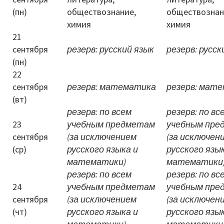
(пн)
обществознание,
обществознан
химия
химия
21
сентября
резерв: русский язык
резерв: русск
(пн)
22
сентября
резерв: математика
резерв: мат
(вт)
резерв: по всем
резерв: по вс
23
учебным предметам
учебным пре
сентября
(за исключением
(за исключен
(ср)
русского языка и
русского язы
математики)
математики
резерв: по всем
резерв: по вс
24
учебным предметам
учебным пре
сентября
(за исключением
(за исключен
(чт)
русского языка и
русского язы