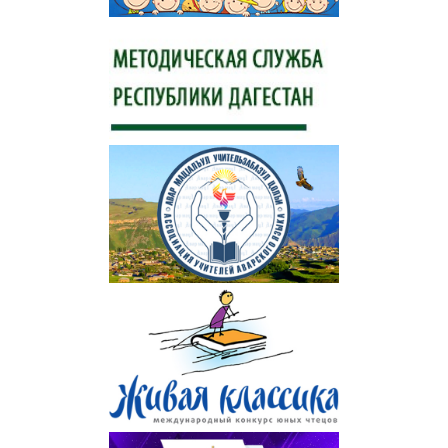
Информация о ЕГЭ
Расписание ГИА
Медалисты
Образование
РИС ЭОД
Программа развития
Августовские доклады
Психолого-педагогический класс
Дистанционное образование
Дошкольное образование