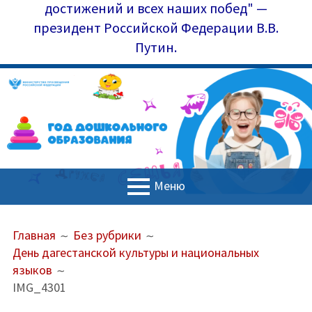
достижений и всех наших побед" —
президент Российской Федерации В.В.
Путин.
Меню
ОСНОВНОЕ
ПУТЬ
Главная
Главная
Без рубрики
МЕНЮ
НА
День дагестанской культуры и национальных
Управление образования
САЙТЕ
языков
(ХЛЕБНЫЕ
Наш коллектив
IMG_4301
КРОШКИ)