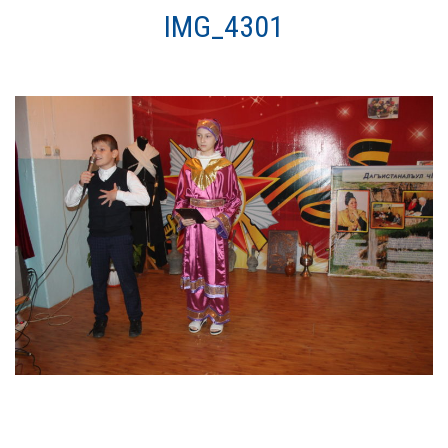
О нас
IMG_4301
Система образования
Контроль исполнения
Методистам
Документы
Постановления
Распоряжения
Приказы
Архив приказов
Информационные письма