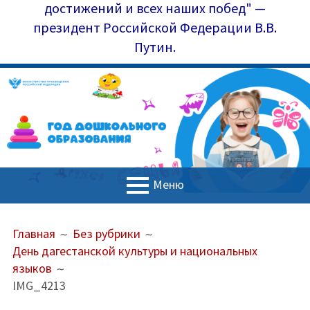
достижений и всех наших побед" —
президент Российской Федерации В.В.
Путин.
Меню
ОСНОВНОЕ
ПУТЬ
Главная
Главная
Без рубрики
МЕНЮ
НА
День дагестанской культуры и национальных
Управление образования
САЙТЕ
языков
(ХЛЕБНЫЕ
Наш коллектив
IMG_4213
КРОШКИ)