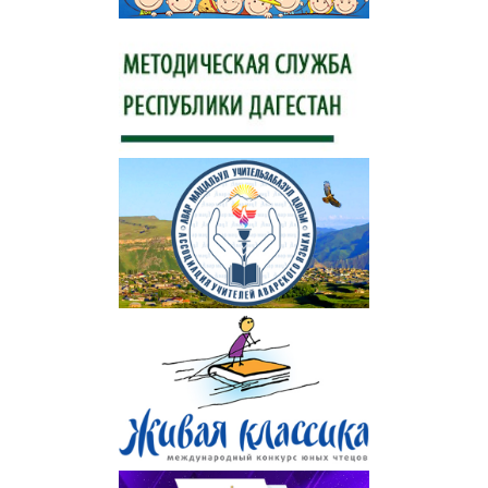
Информация о ЕГЭ
Расписание ГИА
Медалисты
Образование
РИС ЭОД
Программа развития
Августовские доклады
Психолого-педагогический класс
Дистанционное образование
Дошкольное образование