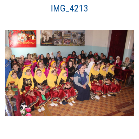
О нас
IMG_4213
Система образования
Контроль исполнения
Методистам
Документы
Постановления
Распоряжения
Приказы
Архив приказов
Информационные письма