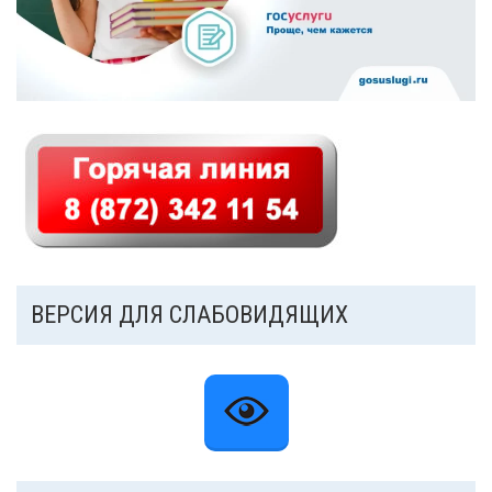
Независимая оценка качества
Механизмы управления качеством
образования
2020/2021 учебный год
2021/2022 учебный год
Аналитическая справка
Летний лагерь
ВЕРСИЯ ДЛЯ СЛАБОВИДЯЩИХ
Снижение документационной нагрузки
Управление и надзор в сфере
образования
Библиотека