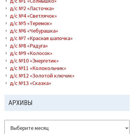
д/с №1 «Солнышко»
д/с №2 «Ласточка»
д/с №4 «Светлячок»
д/с №5 «Теремок»
д/с №6 «Чебурашка»
д/с №7 «Красная шапочка»
д/с №8 «Радуга»
д/с №9 «Колосок»
д/с №10 «Энергетик»
д/с №11 «Колокольчик»
д/с №12 «Золотой ключик»
д/с №13 «Сказка»
АРХИВЫ
Архивы