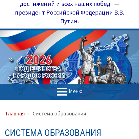
достижений и всех наших побед" —
президент Российской Федерации В.В.
Путин.
Меню
ОСНОВНОЕ
ПУТЬ
Главная
Главная
Система образования
МЕНЮ
НА
Управление образования
САЙТЕ
СИСТЕМА ОБРАЗОВАНИЯ
(ХЛЕБНЫЕ
Наш коллектив