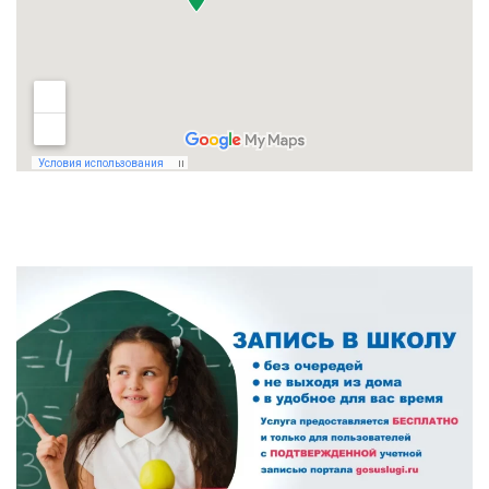
Противодействие коррупции
Повышение качества образования
I. Результаты обучения школьников
II. Практико-ориентированность
школьного образования
III. Управление системой общего
образования
ОСНОВНАЯ
ПАНЕЛЬ
IV. Развитие функциональной
грамотности
V. Ориентация воспитательной работы
ПМПК