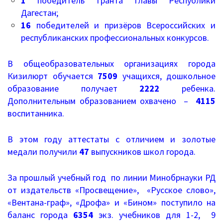
1
победитель Гранта Главы Республики
Документы о ЕГЭ
Дагестан;
16
победителей и призёров Всероссийских и
Информация о ЕГЭ
республиканских профессиональных конкурсов.
Расписание ГИА
В общеобразовательных организациях города
Медалисты
Кизилюрт обучается
7509
учащихся, дошкольное
образование получает
2222
ребенка.
Образование
Дополнительным образованием охвачено –
4115
воспитанника.
РИС ЭОД
В этом году аттестаты с отличием и золотые
Программа развития
медали получили
47
выпускников школ города.
Августовские доклады
За прошлый учебный год по линии Минобрнауки РД
от издательств «Просвещение», «Русское слово»,
Психолого-педагогический класс
«Вентана-граф», «Дрофа» и «Бином» поступило на
Дистанционное образование
баланс города
6354
экз. учебников для 1-2, 9