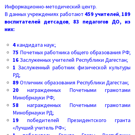
Информационные письма
Информационно-методический центр.
В данных учреждениях работают
459 учителей
,
189
Письма 2021-2023
воспитателей детсадов
,
83 педагогов ДО, из
Письма 2019-2020
них:
Письма 2018-2019
4
кандидата наук;
75
Почетных работника общего образования РФ;
Архив писем
16
Заслуженных учителей Республики Дагестан;
1
Заслуженный работник физической культуры
План работы
РД;
89
Отличник образования Республики Дагестан;
Прием иностранных граждан
20
награжденных Почетными грамотами
Минобрнауки РФ;
ГИА 2026
58
награжденных Почетными грамотами
Конфликтная комиссия
Минобрнауки РД;
19
победителей Президентского гранта
ЕГЭ/ОГЭ
«Лучший учитель РФ»;