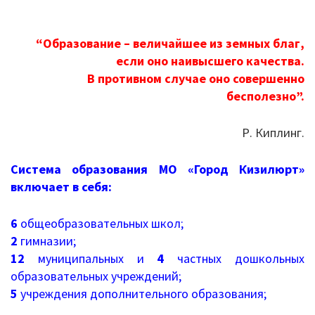
КРОШКИ)
О нас
“Образование – величайшее из земных благ,
Система образования
если оно наивысшего качества.
В противном случае оно совершенно
Контроль исполнения
бесполезно”.
Методистам
Р. Киплинг.
Документы
Система образования МО «Город Кизилюрт»
включает в себя:
Постановления
Распоряжения
6
общеобразовательных школ;
2
гимназии;
Приказы
12
муниципальных и
4
частных дошкольных
образовательных учреждений;
Архив приказов
5
учреждения дополнительного образования;