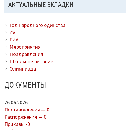
АКТУАЛЬНЫЕ ВКЛАДКИ
Каталог художественной литературы
В помощь библиотекарю
Год народного единства
ZV
Справки по проверкам
ГИА
Мероприятия
План мероприятий
Поздравления
Школьное питание
Методические рекомендации
Олимпиада
ВПР-2026
ДОКУМЕНТЫ
Контакты
Для сведения
26.06.2026
Постановления — 0
Распоряжения — 0
Приказы -0