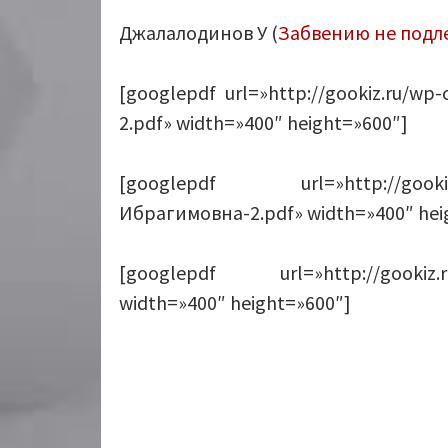
Джалалодинов У (
Забвению не подл
[googlepdf url=»http://gookiz.ru/wp
2.pdf» width=»400″ height=»600″]
[googlepdf url=»http://gookiz.r
Ибрагимовна-2.pdf» width=»400″ hei
[googlepdf url=»http://gookiz.ru
width=»400″ height=»600″]