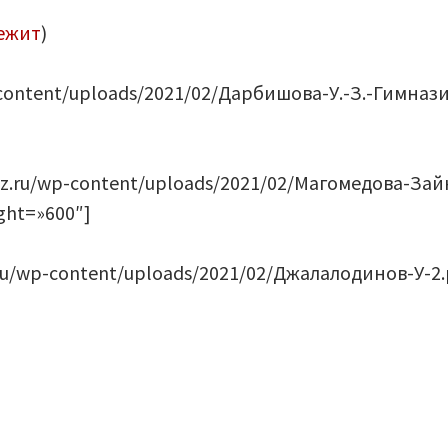
ежит
)
-content/uploads/2021/02/Дарбишова-У.-З.-Гимнази
u/wp-content/uploads/2021/02/Магомедова-Зай
ght=»600″]
/wp-content/uploads/2021/02/Джалалодинов-У-2.