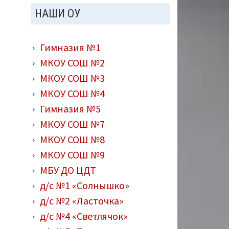
НАШИ ОУ
Гимназия №1
МКОУ СОШ №2
МКОУ СОШ №3
МКОУ СОШ №4
Гимназия №5
МКОУ СОШ №7
МКОУ СОШ №8
МКОУ СОШ №9
МБУ ДО ЦДТ
д/с №1 «Солнышко»
д/с №2 «Ласточка»
д/с №4 «Светлячок»