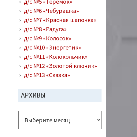
д/с №5 «Теремок»
д/с №6 «Чебурашка»
д/с №7 «Красная шапочка»
д/с №8 «Радуга»
д/с №9 «Колосок»
д/с №10 «Энергетик»
д/с №11 «Колокольчик»
д/с №12 «Золотой ключик»
д/с №13 «Сказка»
АРХИВЫ
Архивы