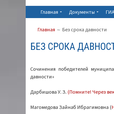
ОСНОВНОЕ
Главная
Документы
ГИА
МЕНЮ
ПУТЬ
Главная
Без срока давности
НА
САЙТЕ
БЕЗ СРОКА ДАВНОС
(ХЛЕБНЫЕ
КРОШКИ)
Сочинения победителей муниципал
давности»
Дарбишова У. З.
(Помните! Через век
Магомедова Зайнаб Ибрагимовна (